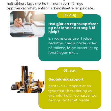
helt sikkert lagt merke til menn som få mye
oppmerksomhet, enten i arbeidslivet eller på gate...
05. aug
Hva gjør en regnskapsfører
og når lønner det seg å få
hjelp?
En regnskapsfører hjelper
bedrifter med å holde orden
på tallene, følge lovverket og
forstå egen øko...
03. aug
Geoteknisk rapport
geoteknisk rapport er en
systematisk vurdering av
grunnforhold, løsmasser og
berggrunn for et planla...