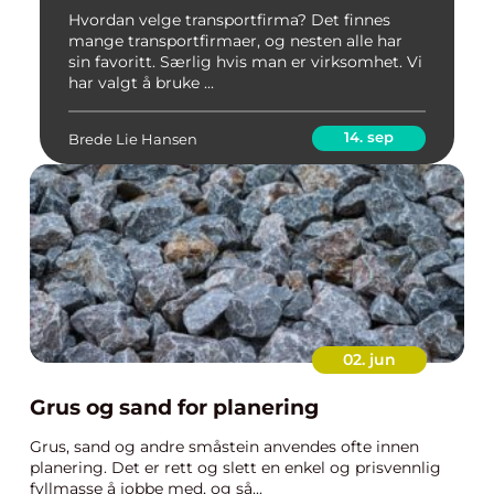
Hvordan velge transportfirma? Det finnes
mange transportfirmaer, og nesten alle har
sin favoritt. Særlig hvis man er virksomhet. Vi
har valgt å bruke ...
14. sep
Brede Lie Hansen
02. jun
Grus og sand for planering
Grus, sand og andre småstein anvendes ofte innen
planering. Det er rett og slett en enkel og prisvennlig
fyllmasse å jobbe med, og så...