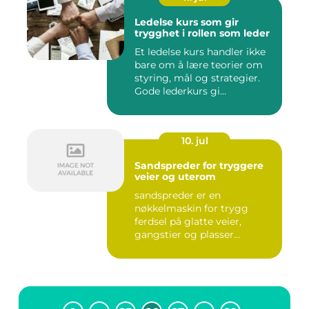
Ledelse kurs som gir
trygghet i rollen som leder
Et ledelse kurs handler ikke
bare om å lære teorier om
styring, mål og strategier.
Gode lederkurs gi...
10. jul
Sandspreder for tryggere
veier og uterom
sandspreder er en
nøkkelmaskin for trygg
ferdsel på glatte veier,
gangstier og plasser
gjennom hele ...