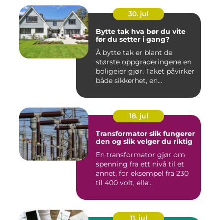
30. jul
Bytte tak hva bør du vite
før du setter i gang?
Å bytte tak er blant de
største oppgraderingene en
boligeier gjør. Taket påvirker
både sikkerhet, en...
18. jul
Transformator slik fungerer
den og slik velger du riktig
En transformator gjør om
spenning fra ett nivå til et
annet, for eksempel fra 230
til 400 volt, elle...
11. jul