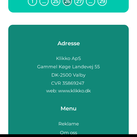
1
…
25
26
27
…
29
Adresse
web:
www.klikko.dk
Menu
Reklame
Om oss