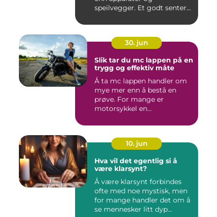
speilvegger. Et godt senter
skal gj&...
30. jun
Slik tar du mc lappen på en
trygg og effektiv måte
Å ta mc lappen handler om
mye mer enn å bestå en
prøve. For mange er
motorsykkel en
frihetsfølelse, ...
10. jun
Hva vil det egentlig si å
være klarsynt?
Å være klarsynt forbindes
ofte med noe mystisk, men
for mange handler det om å
se mennesker litt dyp...