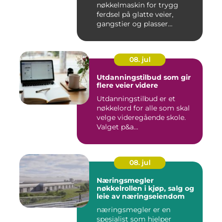
nøkkelmaskin for trygg
ferdsel på glatte veier,
gangstier og plasser
gjennom hele ...
08. jul
Utdanningstilbud som gir
flere veier videre
Utdanningstilbud er et
nøkkelord for alle som skal
velge videregående skole.
Valget p&a...
08. jul
Næringsmegler
nøkkelrollen i kjøp, salg og
leie av næringseiendom
næringsmegler er en
spesialist som hjelper