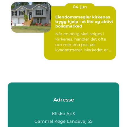
04. jun
Eiendomsmegler kirkenes
trygg hjelp i et lite og aktivt
boligmarked
Når en bolig skal selges i
Kirkenes, handler det ofte
om mer enn pris per
kvadratmeter. Markedet er ...
Adresse