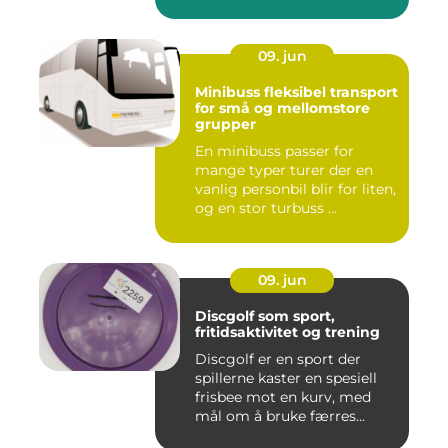
09. jun
Minibuss fleksibel transport
for små og mellomstore
grupper
En minibuss passer for
mange typer turer der en
vanlig personbil blir for liten,
og en stor turbuss ...
09. jun
Discgolf som sport,
fritidsaktivitet og trening
Discgolf er en sport der
spillerne kaster en spesiell
frisbee mot en kurv, med
mål om å bruke færres...