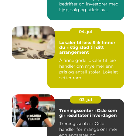
bedrifter og investorer med
kjøp, salg og utleie av
nærin...
04. jul
Lokaler til leie: Slik finner
du riktig sted til ditt
arrangement
Å finne gode lokaler til leie
handler om mye mer enn
pris og antall stoler. Lokalet
setter ram...
03. jul
Treningssenter i Oslo som
gir resultater i hverdagen
Treningssenter i Oslo
handler for mange om mer
enn apparater og