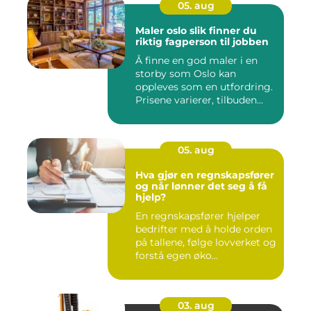
05. aug
Maler oslo slik finner du
riktig fagperson til jobben
Å finne en god maler i en
storby som Oslo kan
oppleves som en utfordring.
Prisene varierer, tilbuden...
05. aug
Hva gjør en regnskapsfører
og når lønner det seg å få
hjelp?
En regnskapsfører hjelper
bedrifter med å holde orden
på tallene, følge lovverket og
forstå egen øko...
03. aug