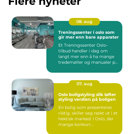
Flere nyheter
08. aug
Treningssenter i oslo som
gir mer enn bare apparater
Et Treningssenter Oslo-
tilbud handler i dag om
langt mer enn å ha mange
tredemøller og manualer på
r...
07. aug
Oslo boligstyling slik løfter
styling verdien på boligen
En bolig som presenteres
riktig, skiller seg raskt ut i et
hektisk marked. I Oslo, der
mange konkurr...