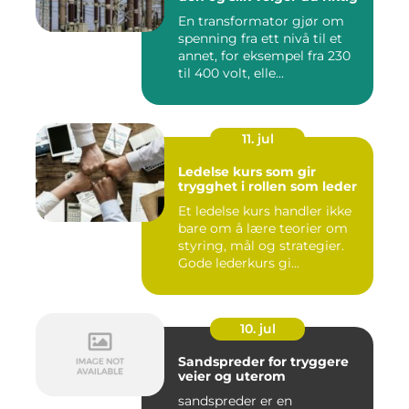
En transformator gjør om
spenning fra ett nivå til et
annet, for eksempel fra 230
til 400 volt, elle...
11. jul
Ledelse kurs som gir
trygghet i rollen som leder
Et ledelse kurs handler ikke
bare om å lære teorier om
styring, mål og strategier.
Gode lederkurs gi...
10. jul
Sandspreder for tryggere
veier og uterom
sandspreder er en