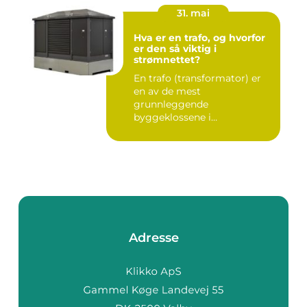
31. mai
Hva er en trafo, og hvorfor
er den så viktig i
strømnettet?
En trafo (transformator) er
en av de mest
grunnleggende
byggeklossene i
strømnettet. Uten
transforma...
Adresse