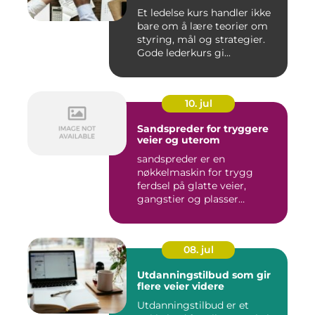
Et ledelse kurs handler ikke
bare om å lære teorier om
styring, mål og strategier.
Gode lederkurs gi...
10. jul
Sandspreder for tryggere
veier og uterom
sandspreder er en
nøkkelmaskin for trygg
ferdsel på glatte veier,
gangstier og plasser
gjennom hele ...
08. jul
Utdanningstilbud som gir
flere veier videre
Utdanningstilbud er et