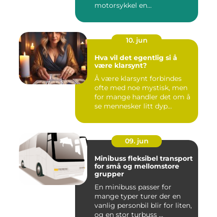
motorsykkel en
frihetsfølelse, ...
10. jun
Hva vil det egentlig si å
være klarsynt?
Å være klarsynt forbindes
ofte med noe mystisk, men
for mange handler det om å
se mennesker litt dyp...
09. jun
Minibuss fleksibel transport
for små og mellomstore
grupper
En minibuss passer for
mange typer turer der en
vanlig personbil blir for liten,
og en stor turbuss ...