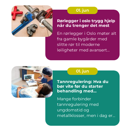
01. jun
Rørlegger i oslo trygg hjelp
når du trenger det mest
En rørlegger i Oslo møter alt
fra gamle bygårder med
slitte rør til moderne
leiligheter med avansert...
01. jun
Tannregulering: Hva du
bør vite før du starter
behandling med
reguleringstannlege
Mange forbinder
tannregulering med
ungdomstid og
metallklosser, men i dag er
bildet mye bredere. Fle...