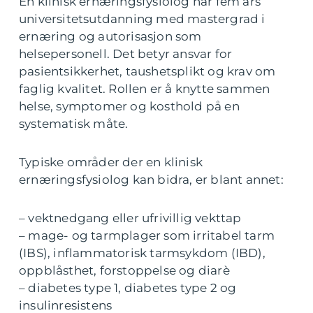
En klinisk ernæringsfysiolog har fem års
universitetsutdanning med mastergrad i
ernæring og autorisasjon som
helsepersonell. Det betyr ansvar for
pasientsikkerhet, taushetsplikt og krav om
faglig kvalitet. Rollen er å knytte sammen
helse, symptomer og kosthold på en
systematisk måte.
Typiske områder der en klinisk
ernæringsfysiolog kan bidra, er blant annet:
– vektnedgang eller ufrivillig vekttap
– mage- og tarmplager som irritabel tarm
(IBS), inflammatorisk tarmsykdom (IBD),
oppblåsthet, forstoppelse og diarè
– diabetes type 1, diabetes type 2 og
insulinresistens