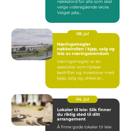
nøkkelord for alle som skal
velge videregående skole.
Valget p&a...
08. jul
Næringsmegler
nøkkelrollen i kjøp, salg og
leie av næringseiendom
næringsmegler er en
spesialist som hjelper
bedrifter og investorer med
kjøp, salg og utleie av
nærin...
04. jul
Lokaler til leie: Slik finner
du riktig sted til ditt
arrangement
Å finne gode lokaler til leie