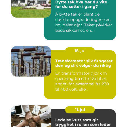
Bytte tak hva bør du vite
før du setter i gang?
Å bytte tak er blant de
største oppgraderingene en
boligeier gjør. Taket påvirker
både sikkerhet, en...
18. jul
Transformator slik fungerer
den og slik velger du riktig
En transformator gjør om
spenning fra ett nivå til et
annet, for eksempel fra 230
til 400 volt, elle...
11. jul
Ledelse kurs som gir
trygghet i rollen som leder