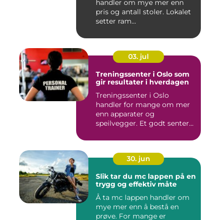
handler om mye mer enn
pris og antall stoler. Lokalet
setter ram...
03. jul
Treningssenter i Oslo som
gir resultater i hverdagen
Treningssenter i Oslo
handler for mange om mer
enn apparater og
speilvegger. Et godt senter
skal gj&...
30. jun
Slik tar du mc lappen på en
trygg og effektiv måte
Å ta mc lappen handler om
mye mer enn å bestå en
prøve. For mange er