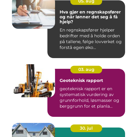
05. aug
Hva gjør en regnskapsfører
og når lønner det seg å få
hjelp?
En regnskapsfører hjelper
bedrifter med å holde orden
på tallene, følge lovverket og
forstå egen øko...
03. aug
Geoteknisk rapport
geoteknisk rapport er en
systematisk vurdering av
grunnforhold, løsmasser og
berggrunn for et planla...
30. jul