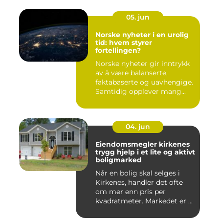
05. jun
Norske nyheter i en urolig
tid: hvem styrer
fortellingen?
Norske nyheter gir inntrykk
av å være balanserte,
faktabaserte og uavhengige.
Samtidig opplever mang...
04. jun
Eiendomsmegler kirkenes
trygg hjelp i et lite og aktivt
boligmarked
Når en bolig skal selges i
Kirkenes, handler det ofte
om mer enn pris per
kvadratmeter. Markedet er ...