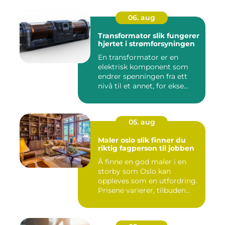
06. aug
Transformator slik fungerer
hjertet i strømforsyningen
En transformator er en
elektrisk komponent som
endrer spenningen fra ett
nivå til et annet, for ekse...
05. aug
Maler oslo slik finner du
riktig fagperson til jobben
Å finne en god maler i en
storby som Oslo kan
oppleves som en utfordring.
Prisene varierer, tilbuden...