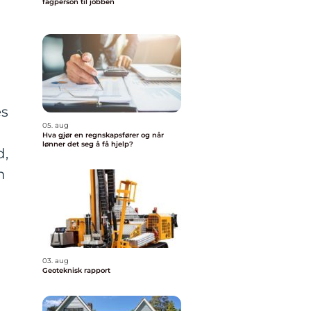
fagperson til jobben
es
05. aug
Hva gjør en regnskapsfører og når
lønner det seg å få hjelp?
d,
n
03. aug
Geoteknisk rapport