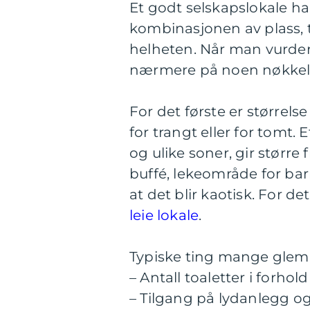
Et godt selskapslokale h
kombinasjonen av plass, t
helheten. Når man vurdere
nærmere på noen nøkkelf
For det første er størrelse
for trangt eller for tomt.
og ulike soner, gir størr
buffé, lekeområde for bar
at det blir kaotisk. For det
leie lokale
.
Typiske ting mange glemm
– Antall toaletter i forhold 
– Tilgang på lydanlegg o