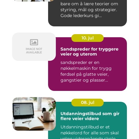
bare om å lære teorier om
styring, mål og strategier.
Gode lederkurs gi...
10. jul
Sandspreder for tryggere
veier og uterom
sandspreder er en
nøkkelmaskin for trygg
ferdsel på glatte veier,
gangstier og plasser
gjennom hele ...
08. jul
Utdanningstilbud som gir
flere veier videre
Utdanningstilbud er et
nøkkelord for alle som skal
velge videregående skole.