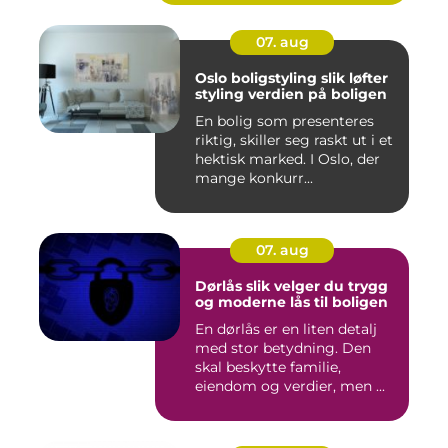
07. aug
Oslo boligstyling slik løfter
styling verdien på boligen
En bolig som presenteres
riktig, skiller seg raskt ut i et
hektisk marked. I Oslo, der
mange konkurr...
07. aug
Dørlås slik velger du trygg
og moderne lås til boligen
En dørlås er en liten detalj
med stor betydning. Den
skal beskytte familie,
eiendom og verdier, men ...