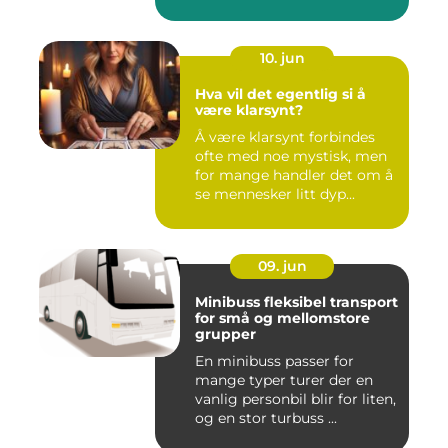
frihetsfølelse, ...
10. jun
Hva vil det egentlig si å
være klarsynt?
Å være klarsynt forbindes
ofte med noe mystisk, men
for mange handler det om å
se mennesker litt dyp...
09. jun
Minibuss fleksibel transport
for små og mellomstore
grupper
En minibuss passer for
mange typer turer der en
vanlig personbil blir for liten,
og en stor turbuss ...