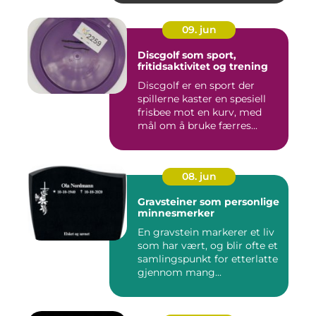
09. jun
Discgolf som sport,
fritidsaktivitet og trening
Discgolf er en sport der
spillerne kaster en spesiell
frisbee mot en kurv, med
mål om å bruke færres...
08. jun
Gravsteiner som personlige
minnesmerker
En gravstein markerer et liv
som har vært, og blir ofte et
samlingspunkt for etterlatte
gjennom mang...