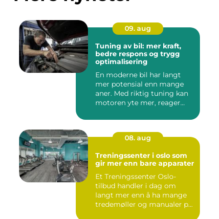
09. aug
Tuning av bil: mer kraft,
bedre respons og trygg
optimalisering
En moderne bil har langt
mer potensial enn mange
aner. Med riktig tuning kan
motoren yte mer, reager...
08. aug
Treningssenter i oslo som
gir mer enn bare apparater
Et Treningssenter Oslo-
tilbud handler i dag om
langt mer enn å ha mange
tredemøller og manualer på
r...