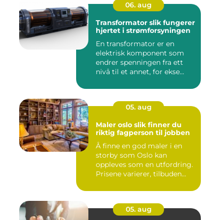
06. aug
Transformator slik fungerer
hjertet i strømforsyningen
En transformator er en
elektrisk komponent som
endrer spenningen fra ett
nivå til et annet, for ekse...
05. aug
Maler oslo slik finner du
riktig fagperson til jobben
Å finne en god maler i en
storby som Oslo kan
oppleves som en utfordring.
Prisene varierer, tilbuden...
05. aug