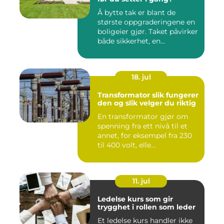
Å bytte tak er blant de
største oppgraderingene en
boligeier gjør. Taket påvirker
både sikkerhet, en...
18. jul
Transformator slik fungerer
den og slik velger du riktig
En transformator gjør om
spenning fra ett nivå til et
annet, for eksempel fra 230
til 400 volt, elle...
11. jul
Ledelse kurs som gir
trygghet i rollen som leder
Et ledelse kurs handler ikke