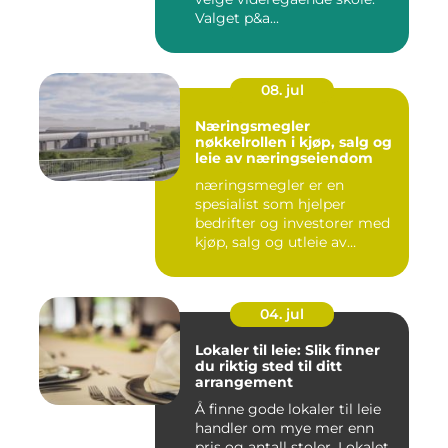
Valget p&a...
08. jul
Næringsmegler
nøkkelrollen i kjøp, salg og
leie av næringseiendom
næringsmegler er en
spesialist som hjelper
bedrifter og investorer med
kjøp, salg og utleie av
nærin...
04. jul
Lokaler til leie: Slik finner
du riktig sted til ditt
arrangement
Å finne gode lokaler til leie
handler om mye mer enn
pris og antall stoler. Lokalet