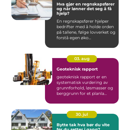
Hva gjør en regnskapsfører
og når lønner det seg å få
hjelp?
En regnskapsfører hjelper
bedrifter med å holde orden
på tallene, følge lovverket og
forstå egen øko...
03. aug
Geoteknisk rapport
geoteknisk rapport er en
systematisk vurdering av
grunnforhold, løsmasser og
berggrunn for et planla...
30. jul
Bytte tak hva bør du vite
før du setter i gang?