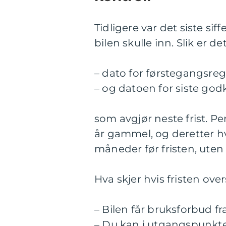
Tidligere var det siste si
bilen skulle inn. Slik er de
– dato for førstegangsregi
– og datoen for siste god
som avgjør neste frist. Per
år gammel, og deretter hve
måneder før fristen, uten a
Hva skjer hvis fristen over
– Bilen får bruksforbud fr
– Du kan i utgangspunktet