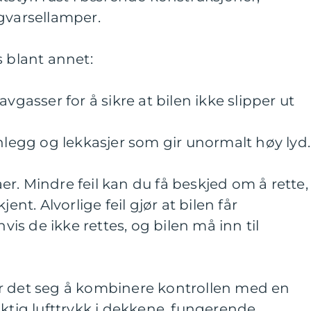
gvarsellamper.
s blant annet:
vgasser for å sikre at bilen ikke slipper ut
anlegg og lekkasjer som gir unormalt høy lyd.
våer. Mindre feil kan du få beskjed om å rette,
ent. Alvorlige feil gjør at bilen får
hvis de ikke rettes, og bilen må inn til
r det seg å kombinere kontrollen med en
iktig lufttrykk i dekkene, fungerende