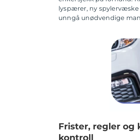
lyspærer, ny spylervæske 
unngå unødvendige mang
Frister, regler o
kontroll