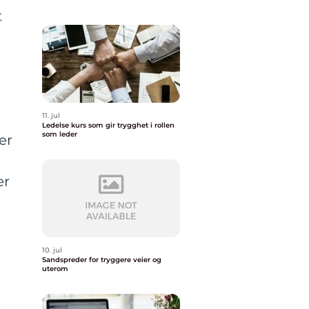
t
11. jul
Ledelse kurs som gir trygghet i rollen
som leder
er
er
10. jul
Sandspreder for tryggere veier og
uterom