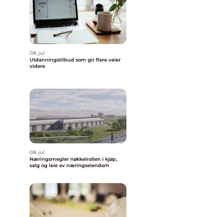
08. jul
Utdanningstilbud som gir flere veier
videre
08. jul
Næringsmegler nøkkelrollen i kjøp,
salg og leie av næringseiendom