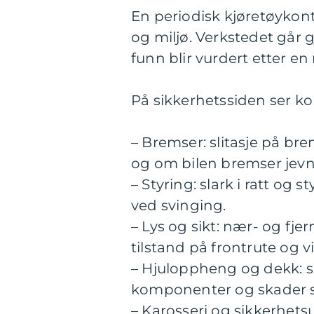
En periodisk kjøretøykontr
og miljø. Verkstedet går 
funn blir vurdert etter en
På sikkerhetssiden ser ko
– Bremser: slitasje på br
og om bilen bremser jevn
– Styring: slark i ratt og
ved svinging.
– Lys og sikt: nær- og fjer
tilstand på frontrute og v
– Hjuloppheng og dekk: s
komponenter og skader so
– Karosseri og sikkerhets