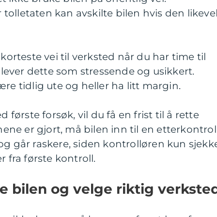
r tolletaten kan avskilte bilen hvis den likeve
korteste vei til verksted når du har time til
ever dette som stressende og usikkert.
re tidlig ute og heller ha litt margin.
 første forsøk, vil du få en frist til å rette
nene er gjort, må bilen inn til en etterkontroll
og går raskere, siden kontrolløren kun sjekk
ra første kontroll.
 bilen og velge riktig verkste