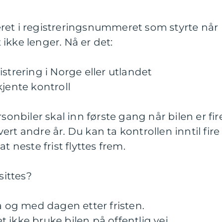
fferet i registreringsnummeret som styrte når
t ikke lenger. Nå er det:
strering i Norge eller utlandet
kjente kontroll
sonbiler skal inn første gang når bilen er fir
rt andre år. Du kan ta kontrollen inntil fire
t neste frist flyttes frem.
sittes?
a og med dagen etter fristen.
 ikke bruke bilen på offentlig vei.