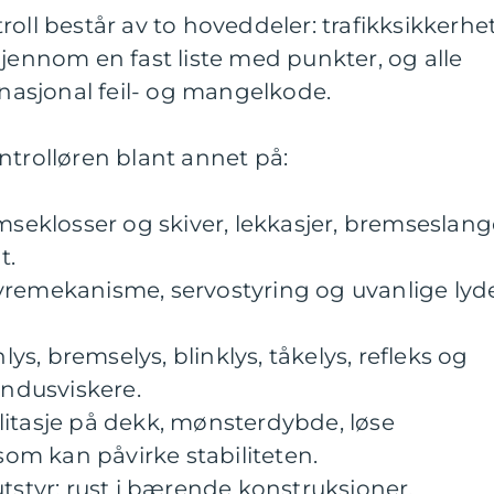
oll består av to hoveddeler: trafikksikkerhe
gjennom en fast liste med punkter, og alle
 nasjonal feil- og mangelkode.
ntrolløren blant annet på:
emseklosser og skiver, lekkasjer, bremseslang
t.
 styremekanisme, servostyring og uvanlige lyd
nlys, bremselys, blinklys, tåkelys, refleks og
indusviskere.
litasje på dekk, mønsterdybde, løse
m kan påvirke stabiliteten.
utstyr: rust i bærende konstruksjoner,