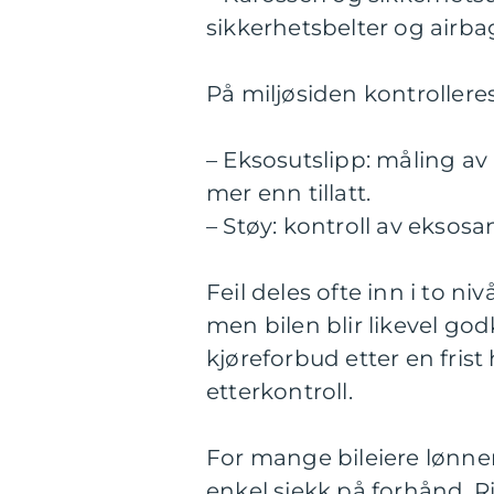
sikkerhetsbelter og airba
På miljøsiden kontrollere
– Eksosutslipp: måling av a
mer enn tillatt.
– Støy: kontroll av eksos
Feil deles ofte inn i to ni
men bilen blir likevel godkj
kjøreforbud etter en frist 
etterkontroll.
For mange bileiere lønne
enkel sjekk på forhånd. R