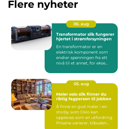
Flere nyheter
06. aug
Transformator slik fungerer
hjertet i strømforsyningen
En transformator er en
elektrisk komponent som
endrer spenningen fra ett
nivå til et annet, for ekse...
05. aug
Maler oslo slik finner du
riktig fagperson til jobben
Å finne en god maler i en
storby som Oslo kan
oppleves som en utfordring.
Prisene varierer, tilbuden...