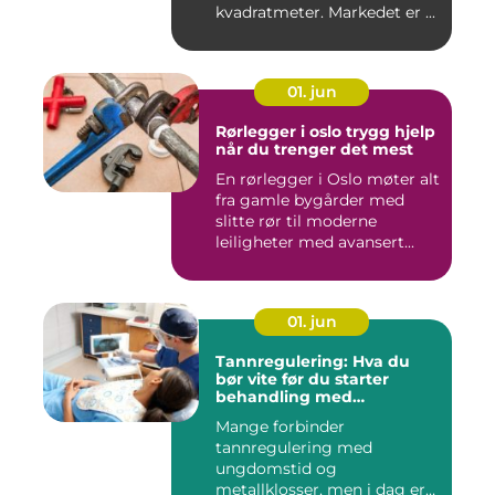
kvadratmeter. Markedet er ...
01. jun
Rørlegger i oslo trygg hjelp
når du trenger det mest
En rørlegger i Oslo møter alt
fra gamle bygårder med
slitte rør til moderne
leiligheter med avansert...
01. jun
Tannregulering: Hva du
bør vite før du starter
behandling med
reguleringstannlege
Mange forbinder
tannregulering med
ungdomstid og
metallklosser, men i dag er