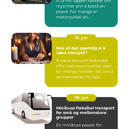
Å ta mc lappen handler om
mye mer enn å bestå en
prøve. For mange er
motorsykkel en
frihetsfølelse, ...
10. jun
Hva vil det egentlig si å
være klarsynt?
Å være klarsynt forbindes
ofte med noe mystisk, men
for mange handler det om å
se mennesker litt dyp...
09. jun
Minibuss fleksibel transport
for små og mellomstore
grupper
En minibuss passer for