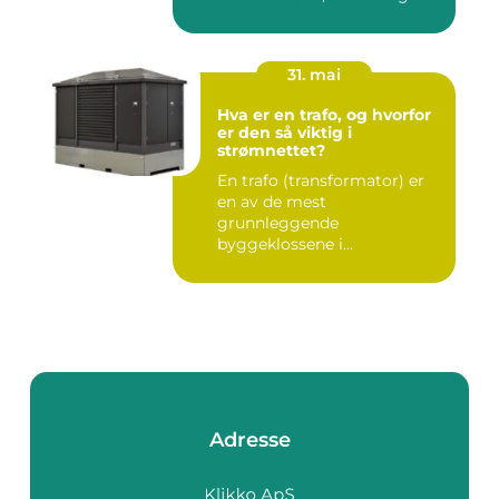
bildet mye bredere. Fle...
31. mai
Hva er en trafo, og hvorfor
er den så viktig i
strømnettet?
En trafo (transformator) er
en av de mest
grunnleggende
byggeklossene i
strømnettet. Uten
transforma...
Adresse