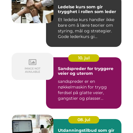
Ledelse kurs som gir
trygghet i rollen som leder
Et ledelse kurs handler ikke
bare om å lære teorier om
styring, mål og strategier.
Gode lederkurs gi...
10. jul
Sandspreder for tryggere
veier og uterom
sandspreder er en
nøkkelmaskin for trygg
ferdsel på glatte veier,
gangstier og plasser
gjennom hele ...
08. jul
Utdanningstilbud som gir