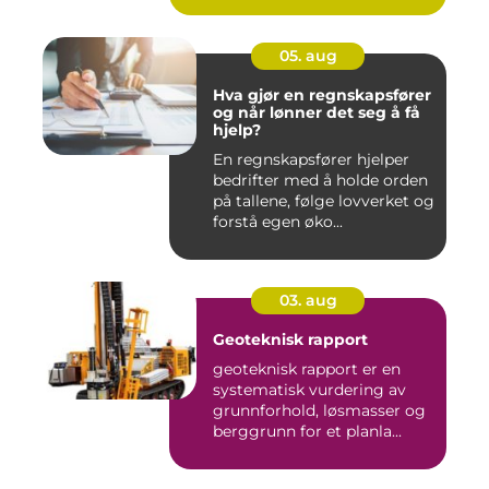
05. aug
Hva gjør en regnskapsfører
og når lønner det seg å få
hjelp?
En regnskapsfører hjelper
bedrifter med å holde orden
på tallene, følge lovverket og
forstå egen øko...
03. aug
Geoteknisk rapport
geoteknisk rapport er en
systematisk vurdering av
grunnforhold, løsmasser og
berggrunn for et planla...