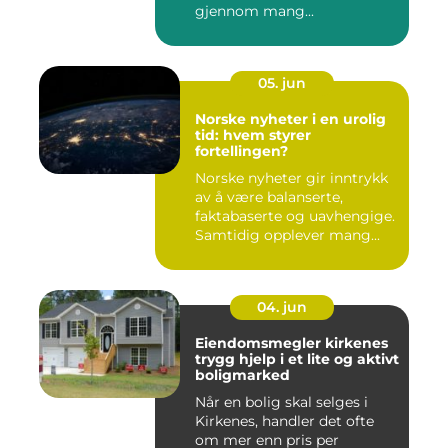
gjennom mang...
05. jun
Norske nyheter i en urolig
tid: hvem styrer
fortellingen?
Norske nyheter gir inntrykk
av å være balanserte,
faktabaserte og uavhengige.
Samtidig opplever mang...
04. jun
Eiendomsmegler kirkenes
trygg hjelp i et lite og aktivt
boligmarked
Når en bolig skal selges i
Kirkenes, handler det ofte
om mer enn pris per