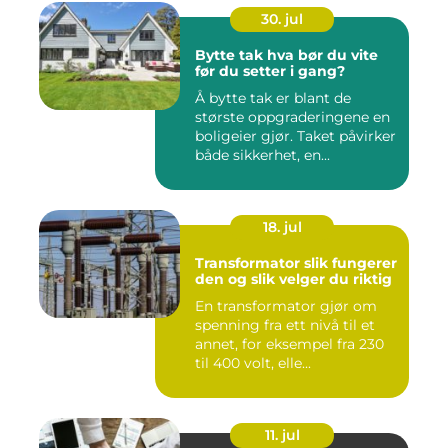
30. jul
Bytte tak hva bør du vite
før du setter i gang?
Å bytte tak er blant de
største oppgraderingene en
boligeier gjør. Taket påvirker
både sikkerhet, en...
18. jul
Transformator slik fungerer
den og slik velger du riktig
En transformator gjør om
spenning fra ett nivå til et
annet, for eksempel fra 230
til 400 volt, elle...
11. jul