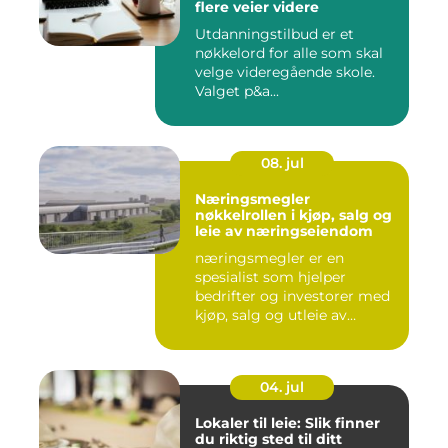
flere veier videre
Utdanningstilbud er et
nøkkelord for alle som skal
velge videregående skole.
Valget p&a...
08. jul
Næringsmegler
nøkkelrollen i kjøp, salg og
leie av næringseiendom
næringsmegler er en
spesialist som hjelper
bedrifter og investorer med
kjøp, salg og utleie av
nærin...
04. jul
Lokaler til leie: Slik finner
du riktig sted til ditt