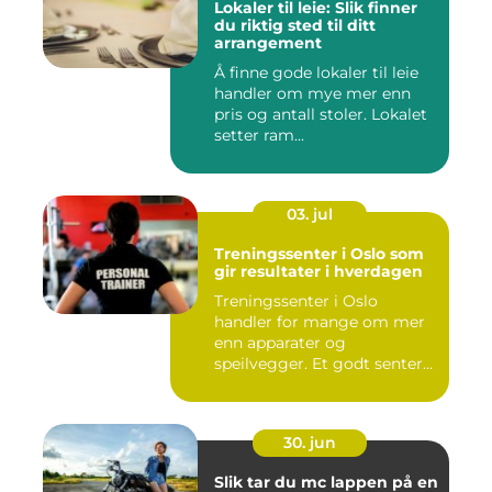
Lokaler til leie: Slik finner
du riktig sted til ditt
arrangement
Å finne gode lokaler til leie
handler om mye mer enn
pris og antall stoler. Lokalet
setter ram...
03. jul
Treningssenter i Oslo som
gir resultater i hverdagen
Treningssenter i Oslo
handler for mange om mer
enn apparater og
speilvegger. Et godt senter
skal gj&...
30. jun
Slik tar du mc lappen på en