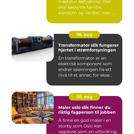
med stor betydning. Den
skal beskytte familie,
eiendom og verdier, men ...
06. aug
Transformator slik fungerer
hjertet i strømforsyningen
En transformator er en
elektrisk komponent som
endrer spenningen fra ett
nivå til et annet, for ekse...
05. aug
Maler oslo slik finner du
riktig fagperson til jobben
Å finne en god maler i en
storby som Oslo kan
oppleves som en utfordring.