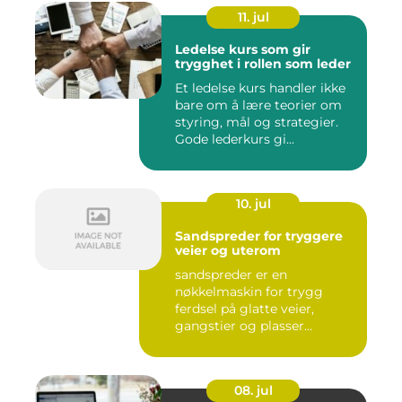
11. jul
Ledelse kurs som gir
trygghet i rollen som leder
Et ledelse kurs handler ikke
bare om å lære teorier om
styring, mål og strategier.
Gode lederkurs gi...
10. jul
Sandspreder for tryggere
veier og uterom
sandspreder er en
nøkkelmaskin for trygg
ferdsel på glatte veier,
gangstier og plasser
gjennom hele ...
08. jul