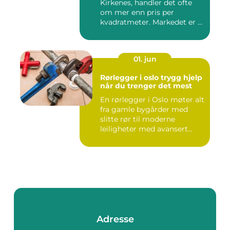
Kirkenes, handler det ofte
om mer enn pris per
kvadratmeter. Markedet er ...
01. jun
Rørlegger i oslo trygg hjelp
når du trenger det mest
En rørlegger i Oslo møter alt
fra gamle bygårder med
slitte rør til moderne
leiligheter med avansert...
Adresse