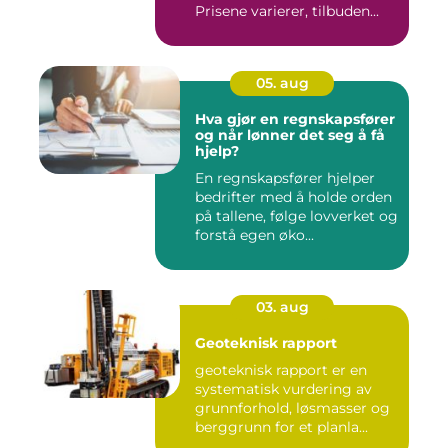
Prisene varierer, tilbuden...
05. aug
Hva gjør en regnskapsfører
og når lønner det seg å få
hjelp?
En regnskapsfører hjelper
bedrifter med å holde orden
på tallene, følge lovverket og
forstå egen øko...
03. aug
Geoteknisk rapport
geoteknisk rapport er en
systematisk vurdering av
grunnforhold, løsmasser og
berggrunn for et planla...