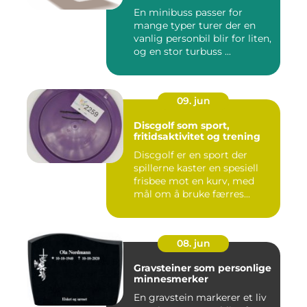
En minibuss passer for
mange typer turer der en
vanlig personbil blir for liten,
og en stor turbuss ...
09. jun
Discgolf som sport,
fritidsaktivitet og trening
Discgolf er en sport der
spillerne kaster en spesiell
frisbee mot en kurv, med
mål om å bruke færres...
08. jun
Gravsteiner som personlige
minnesmerker
En gravstein markerer et liv