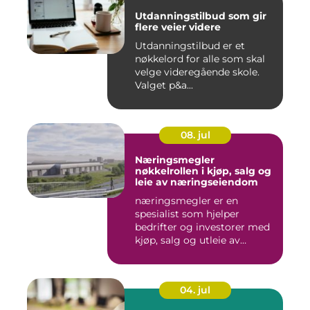
Utdanningstilbud som gir
flere veier videre
Utdanningstilbud er et
nøkkelord for alle som skal
velge videregående skole.
Valget p&a...
08. jul
Næringsmegler
nøkkelrollen i kjøp, salg og
leie av næringseiendom
næringsmegler er en
spesialist som hjelper
bedrifter og investorer med
kjøp, salg og utleie av
nærin...
04. jul