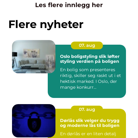
Les flere innlegg her
Flere nyheter
07. aug
Oslo boligstyling slik løfter
styling verdien på boligen
En bolig som presenteres
riktig, skiller seg raskt ut i et
hektisk marked. I Oslo, der
mange konkurr...
07. aug
Dørlås slik velger du trygg
og moderne lås til boligen
En dørlås er en liten detalj