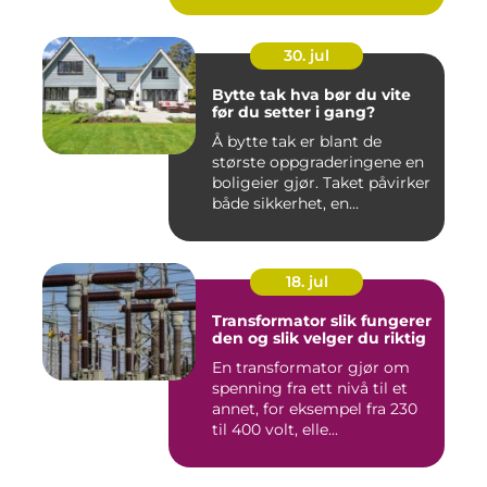
30. jul
Bytte tak hva bør du vite
før du setter i gang?
Å bytte tak er blant de
største oppgraderingene en
boligeier gjør. Taket påvirker
både sikkerhet, en...
18. jul
Transformator slik fungerer
den og slik velger du riktig
En transformator gjør om
spenning fra ett nivå til et
annet, for eksempel fra 230
til 400 volt, elle...