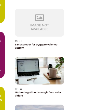
d
10. jul
Sandspreder for tryggere veier og
uterom
08. jul
Utdanningstilbud som gir flere veier
r
videre
om