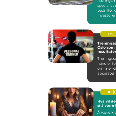
næringsme
spesialist
bedrifter 
investorer
salg og ut
nærin...
03. j
Treningss
Oslo som 
resultater
hverdage
Treningsse
handler f
om mer e
apparater
speilvegge
senter skal
10. 
Hva vil de
si å være 
Å være kl