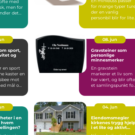
En minibuss passer
 ofte med
for mange typer tur
sk, men for
der en vanlig
dler det
personbil blir for lite
mennesker
og en stor turbuss ...
jun
08. jun
som sport,
Gravsteiner som
ivitet og
personlige
minnesmerker
r en sport
En gravstein
rne kaster en
markerer et liv som
risbee mot
har vært, og blir ofte
med mål om
et samlingspunkt fo
res...
etterlatte gjennom
mang...
jun
04. jun
heter i en
Eiendomsmegler
d: hvem
kirkenes trygg hjelp
tellingen?
i et lite og aktivt
boligmarked