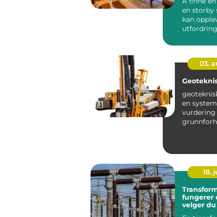
Å finne en
en storby
kan opple
utfordring
varierer, t
03. 
Geoteknis
geoteknisk
en system
vurdering
grunnforh
løsmasser
berggrunn
planla...
18. j
Transformat
fungerer 
velger du 