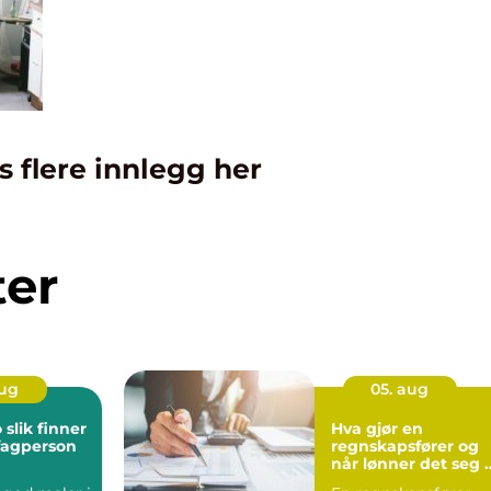
s flere innlegg her
ter
aug
05. aug
er
Hva gjør en
 fagperson
regnskapsfører og
når lønner det seg 
få hjelp?