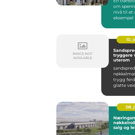
En transf
om spenni
nivå til et
eksempel f
400 volt, el
10. j
Sandspred
tryggere 
uterom
sandspred
nøkkelmas
trygg ferd
glatte vei
og plasse
hele ...
08. j
Næringsm
nøkkelroll
salg og le
nærings