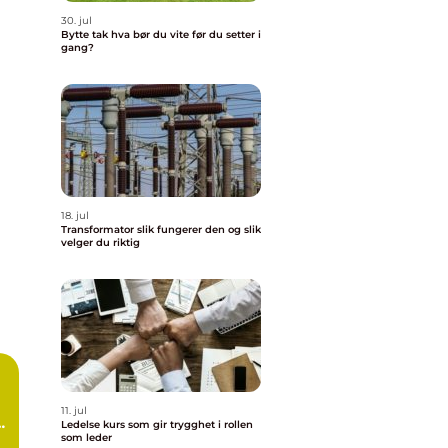
30. jul
Bytte tak hva bør du vite før du setter i
gang?
18. jul
Transformator slik fungerer den og slik
velger du riktig
11. jul
å
Ledelse kurs som gir trygghet i rollen
som leder