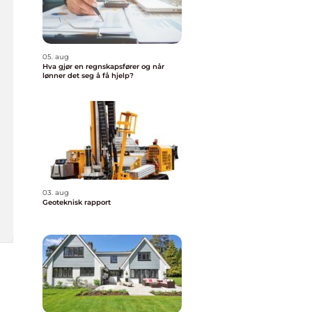
05. aug
Hva gjør en regnskapsfører og når
lønner det seg å få hjelp?
03. aug
Geoteknisk rapport