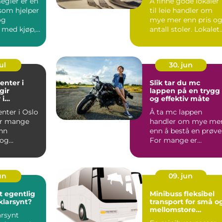
gler er en
Å finne gode lokaler
 som hjelper
til leie handler om
og
mye mer enn pris o
 med kjøp,
antall stoler. Lokalet
leie av
setter ram...
ul
30. jun
enter i
Slik tar du mc
gir
lappen på en trygg
 i
og effektiv måte
n
nter i Oslo
Å ta mc lappen
or mange
handler om mye me
nn
enn å bestå en prøve
 og
For mange er
r. Et godt
motorsykkel en
 gj&...
frihetsfølelse, ...
jun
09. jun
t egentlig
Minibuss fleksibel
klarsynt?
transport for små o
mellomstore
arsynt
grupper