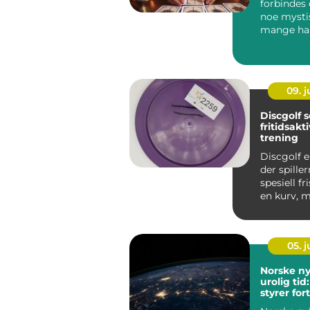
forbindes
noe mysti
mange han
om å se 
litt dyp...
09. 
Discgolf 
fritidsakt
trening
Discgolf e
der spille
spesiell f
en kurv, 
å bruke fær
05. 
Norske ny
urolig ti
styrer for