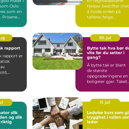
 god maler i
En regnskapsfører
 som Oslo
hjelper bedrifter me
ves som en
å holde orden på
. Prisene
tallene, følge
ilbuden...
lovverket og forstå
egen øko...
aug
30. jul
k rapport
Bytte tak hva bør du
vite før du setter i
 rapport er
gang?
atisk
Å bytte tak er blant
 av
de største
old,
oppgraderingene en
 og
boligeier gjør. Taket
 for et
påvirker både
sikkerhet, en...
ul
11. jul
or slik
Ledelse kurs som gi
den og slik
trygghet i rollen s
riktig
leder