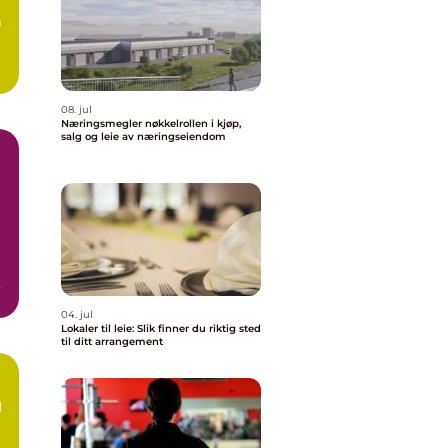
m
08. jul
Næringsmegler nøkkelrollen i kjøp,
salg og leie av næringseiendom
04. jul
Lokaler til leie: Slik finner du riktig sted
til ditt arrangement
d