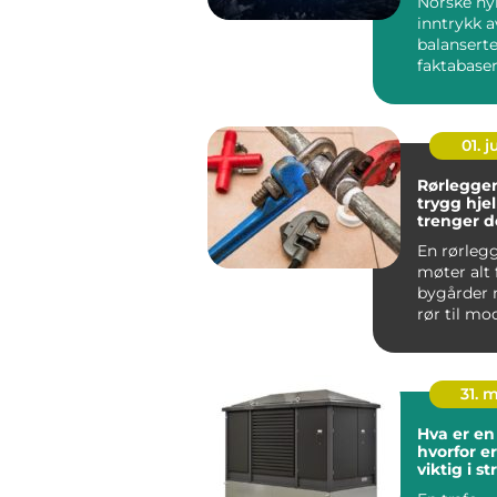
Norske ny
inntrykk 
balanserte
faktabase
uavhengig
opplever 
01. 
Rørlegger 
trygg hje
trenger d
En rørlegg
møter alt
bygårder 
rør til mo
leilighete
avansert...
31. 
Hva er en 
hvorfor e
viktig i s