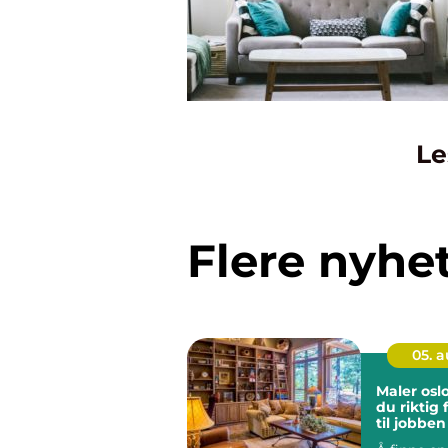
Le
Flere nyhe
05. 
Maler oslo slik finn
du riktig
til jobben