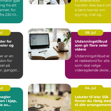
ormator gjør
Et ledelse kurs
ng fra ett
handler ikke bare o
 annet, for
å lære teorier om
ra 230 til
styring, mål og
le...
strategier. Gode
lederkurs gi...
ul
08. jul
er for
Utdanningstilbud
veier og
som gir flere veier
videre
er er en
Utdanningstilbud er
kin for
et nøkkelord for alle
sel på
som skal velge
er, gangstier
videregående skole.
r gjennom
Valget p&a...
ul
04. jul
egler
Lokaler til leie: Slik
en i kjøp,
finner du riktig ste
ie av
til ditt arrangement
eiendom