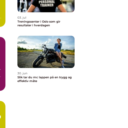
g
03. jul
Treningssenter i Oslo som gir
resultater i hverdagen
r
30. jun
.
Slik tar du mc lappen på en trygg og
effektiv måte
g