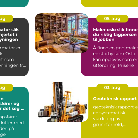
 mange
eiendom og verdier,
men ...
aug
05. aug
or slik
Maler oslo slik finner
jertet i
du riktig fagperson
syningen
til jobben
ormator er
Å finne en god maler
sk
en storby som Oslo
t som
kan oppleves som e
enningen fra
utfordring. Prisene
l et annet,
varierer, tilbuden...
aug
03. aug
en
Geoteknisk rapport
ører og
geoteknisk rapport e
r det seg å
en systematisk
apsfører
vurdering av
drifter med
grunnforhold,
rden på
løsmasser og
lge
berggrunn for et