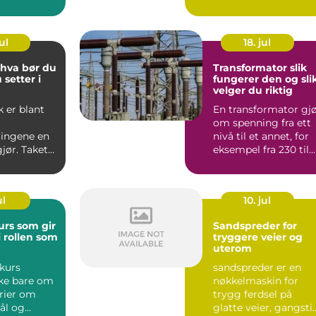
og forstå
planla...
.
ul
18. jul
Transformator slik
 setter i
fungerer den og sli
velger du riktig
k er blant
En transformator gj
om spenning fra ett
ingene en
nivå til et annet, for
gjør. Taket
eksempel fra 230 til
både
400 volt, elle...
en...
ul
10. jul
urs som gir
Sandspreder for
i rollen som
tryggere veier og
uterom
 kurs
sandspreder er en
kke bare om
nøkkelmaskin for
orier om
trygg ferdsel på
ål og
glatte veier, gangsti