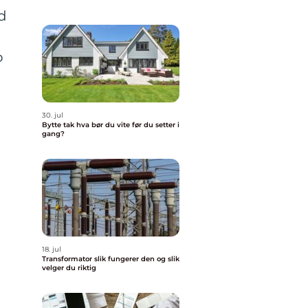
d
o
30. jul
Bytte tak hva bør du vite før du setter i
gang?
18. jul
Transformator slik fungerer den og slik
velger du riktig