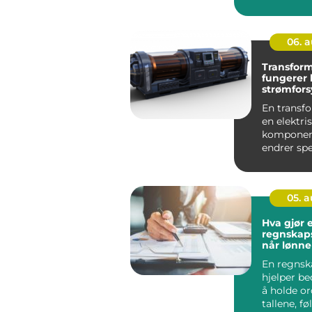
Oslo, der
konkurr...
06. 
Transformat
fungerer h
strømfor
En transf
en elektri
komponen
endrer sp
ett nivå ti
for ekse...
05. 
Hva gjør 
regnskapsf
når lønne
få hjelp?
En regnsk
hjelper be
å holde o
tallene, fø