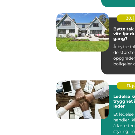
lovverket 
egen øko..
30. j
Bytte tak hva bør du
vite før du
gang?
Å bytte ta
de største
oppgrader
boligeier 
påvirker 
sikkerhet, 
11. j
Ledelse k
trygghet 
leder
Et ledelse
handler i
å lære te
styring, m