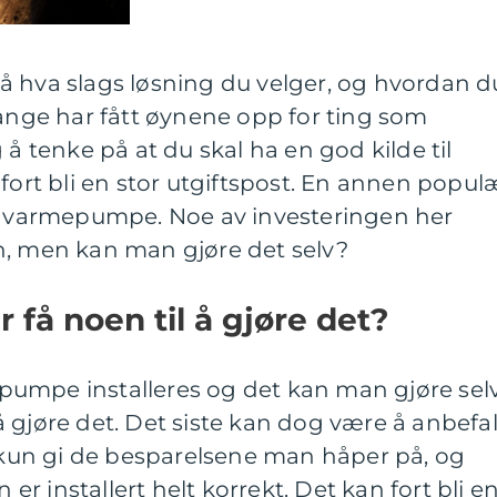
å hva slags løsning du velger, og hvordan d
Mange har fått øynene opp for ting som
 å tenke på at du skal ha en god kilde til
 fort bli en stor utgiftspost. En annen popul
es varmepumpe. Noe av investeringen her
n, men kan man gjøre det selv?
er få noen til å gjøre det?
umpe installeres og det kan man gjøre selv
l å gjøre det. Det siste kan dog være å anbefal
un gi de besparelsene man håper på, og
n er installert helt korrekt. Det kan fort bli e