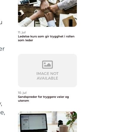
u
11. jul
Ledelse kurs som gir trygghet i rollen
som leder
ær
10. jul
Sandspreder for tryggere veier og
uterom
,
e,
n