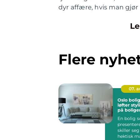
dyr affære, hvis man gjør 
Le
Flere nyhe
07. 
Oslo boligst
løfter sty
på bolige
En bolig 
presentere
skiller seg
hektisk ma