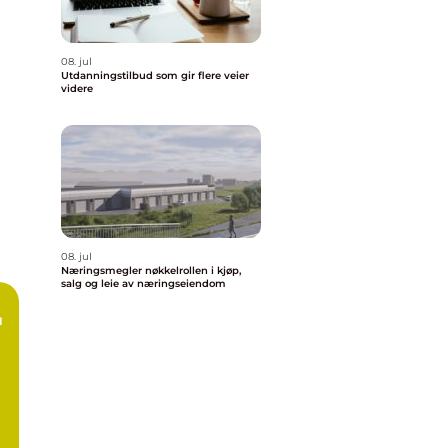
08. jul
Utdanningstilbud som gir flere veier
videre
08. jul
Næringsmegler nøkkelrollen i kjøp,
salg og leie av næringseiendom