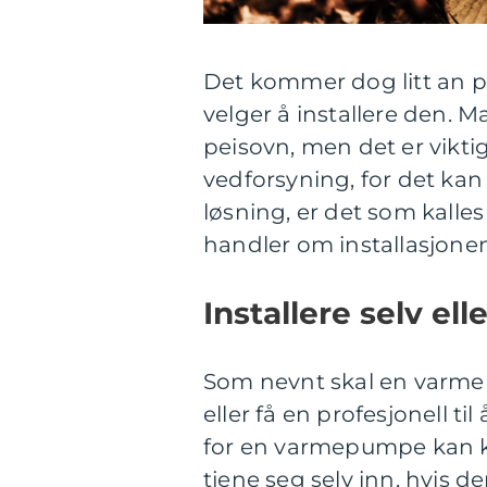
Det kommer dog litt an p
velger å installere den. 
peisovn, men det er viktig
vedforsyning, for det kan
løsning, er det som kall
handler om installasjone
Installere selv ell
Som nevnt skal en varmep
eller få en profesjonell ti
for en varmepumpe kan k
tjene seg selv inn, hvis de