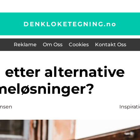
DENKLOKETEGNING.
no
Reklame
Om Oss
Cookies
Kontakt Oss
meløsninger?
hansen
Inspirat