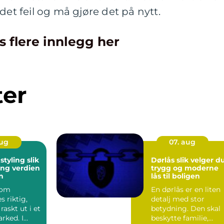
det feil og må gjøre det på nytt.
s flere innlegg her
ter
aug
07. aug
yling slik
Dørlås slik velger du
ling verdien
trygg og moderne
n
lås til boligen
som
En dørlås er en liten
s riktig,
detalj med stor
 raskt ut i et
betydning. Den skal
rked. I
beskytte familie,