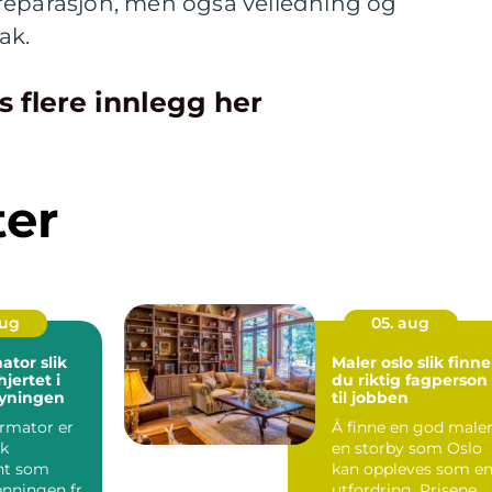
reparasjon, men også veiledning og
ak.
s flere innlegg her
ter
aug
05. aug
or slik
Maler oslo slik finner
jertet i
du riktig fagperson
syningen
til jobben
ormator er
Å finne en god maler
sk
en storby som Oslo
t som
kan oppleves som e
enningen fra
utfordring. Prisene