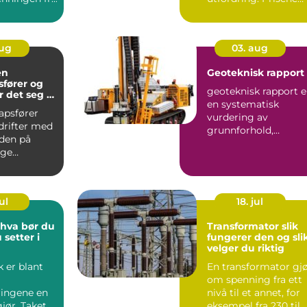
l et annet,
varierer, tilbuden...
aug
03. aug
en
Geoteknisk rapport
ører og
geoteknisk rapport e
r det seg å
en systematisk
apsfører
vurdering av
drifter med
grunnforhold,
rden på
løsmasser og
lge
berggrunn for et
og forstå
planla...
.
ul
18. jul
Transformator slik
 setter i
fungerer den og sli
velger du riktig
k er blant
En transformator gj
om spenning fra ett
ingene en
nivå til et annet, for
gjør. Taket
eksempel fra 230 til