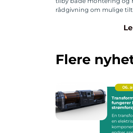
tilby både montering og 
rådgivning om mulige tilt
Le
Flere nyhe
06. 
Transformat
fungerer h
strømfor
En transf
en elektri
komponen
endrer sp