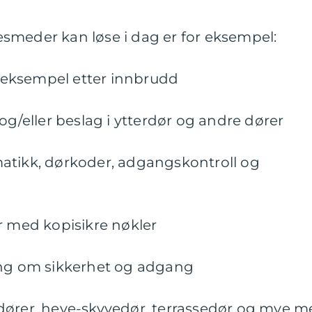
smeder kan løse i dag er for eksempel:
r eksempel etter innbrudd
og/eller beslag i ytterdør og andre dører
atikk, dørkoder, adgangskontroll og
r med kopisikre nøkler
ing om sikkerhet og adgang
ører, heve-skyvedør, terrassedør og mye m