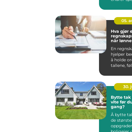
ett nivå ti
for ekse...
05. 
Hva gjør 
regnskapsf
når lønne
få hjelp?
En regnsk
hjelper be
å holde o
tallene, fø
lovverket 
egen øko..
30. j
Bytte tak hva bør du
vite før du
gang?
Å bytte ta
de største
oppgrader
boligeier 