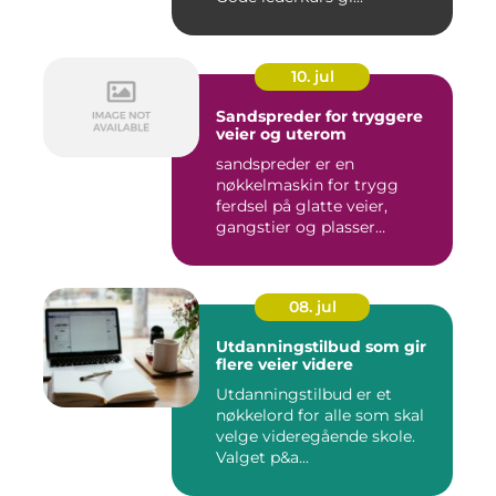
10. jul
Sandspreder for tryggere
veier og uterom
sandspreder er en
nøkkelmaskin for trygg
ferdsel på glatte veier,
gangstier og plasser
gjennom hele ...
08. jul
Utdanningstilbud som gir
flere veier videre
Utdanningstilbud er et
nøkkelord for alle som skal
velge videregående skole.
Valget p&a...