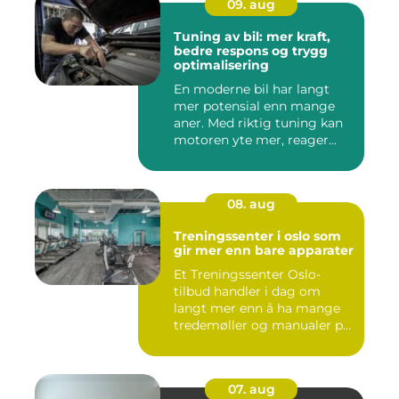
09. aug
Tuning av bil: mer kraft,
bedre respons og trygg
optimalisering
En moderne bil har langt
mer potensial enn mange
aner. Med riktig tuning kan
motoren yte mer, reager...
08. aug
Treningssenter i oslo som
gir mer enn bare apparater
Et Treningssenter Oslo-
tilbud handler i dag om
langt mer enn å ha mange
tredemøller og manualer på
r...
07. aug