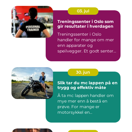
03. jul
Treningssenter i Oslo som
gir resultater i hverdagen
Treningssenter i Oslo
handler for mange om mer
enn apparater og
speilvegger. Et godt senter
skal gj&...
30. jun
Slik tar du mc lappen på en
trygg og effektiv måte
Å ta mc lappen handler om
mye mer enn å bestå en
prøve. For mange er
motorsykkel en
frihetsfølelse, ...