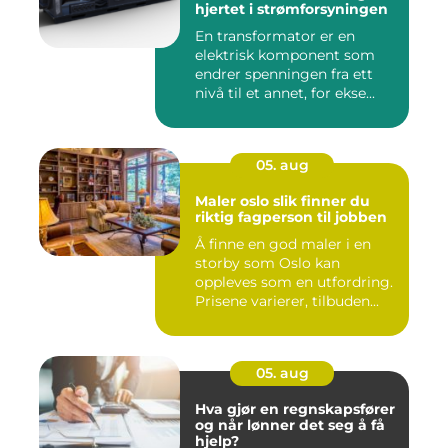
hjertet i strømforsyningen
En transformator er en
elektrisk komponent som
endrer spenningen fra ett
nivå til et annet, for ekse...
05. aug
Maler oslo slik finner du
riktig fagperson til jobben
Å finne en god maler i en
storby som Oslo kan
oppleves som en utfordring.
Prisene varierer, tilbuden...
05. aug
Hva gjør en regnskapsfører
og når lønner det seg å få
hjelp?