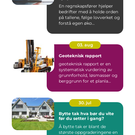
En regnskapsfører hjelper
bedrifter med å holde orden
på tallene, følge lovverket og
forstå egen øko...
03. aug
Geoteknisk rapport
geoteknisk rapport er en
systematisk vurdering av
grunnforhold, løsmasser og
berggrunn for et planla...
30. jul
Bytte tak hva bør du vite
før du setter i gang?
Å bytte tak er blant de
største oppgraderingene en