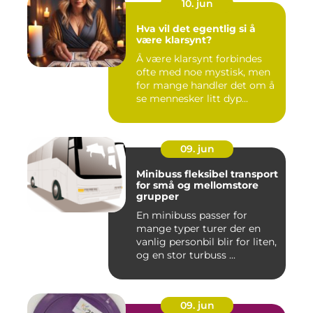
10. jun
Hva vil det egentlig si å
være klarsynt?
Å være klarsynt forbindes
ofte med noe mystisk, men
for mange handler det om å
se mennesker litt dyp...
09. jun
Minibuss fleksibel transport
for små og mellomstore
grupper
En minibuss passer for
mange typer turer der en
vanlig personbil blir for liten,
og en stor turbuss ...
09. jun