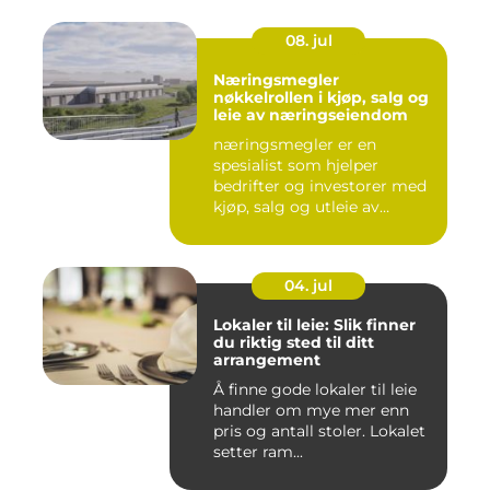
08. jul
Næringsmegler
nøkkelrollen i kjøp, salg og
leie av næringseiendom
næringsmegler er en
spesialist som hjelper
bedrifter og investorer med
kjøp, salg og utleie av
nærin...
04. jul
Lokaler til leie: Slik finner
du riktig sted til ditt
arrangement
Å finne gode lokaler til leie
handler om mye mer enn
pris og antall stoler. Lokalet
setter ram...