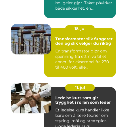
boligeier gjør. Taket påvirker
både sikkerhet, en...
18. jul
Transformator slik fungerer
den og slik velger du riktig
En transformator gjør om
spenning fra ett nivå til et
annet, for eksempel fra 230
til 400 volt, elle...
11. jul
Ledelse kurs som gir
trygghet i rollen som leder
Et ledelse kurs handler ikke
bare om å lære teorier om
styring, mål og strategier.
Gode lederkurs gi...