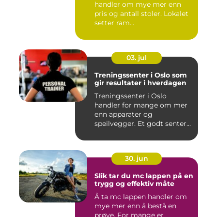
handler om mye mer enn
pris og antall stoler. Lokalet
setter ram...
03. jul
Treningssenter i Oslo som
gir resultater i hverdagen
Treningssenter i Oslo
handler for mange om mer
enn apparater og
speilvegger. Et godt senter
skal gj&...
30. jun
Slik tar du mc lappen på en
trygg og effektiv måte
Å ta mc lappen handler om
mye mer enn å bestå en
prøve. For mange er