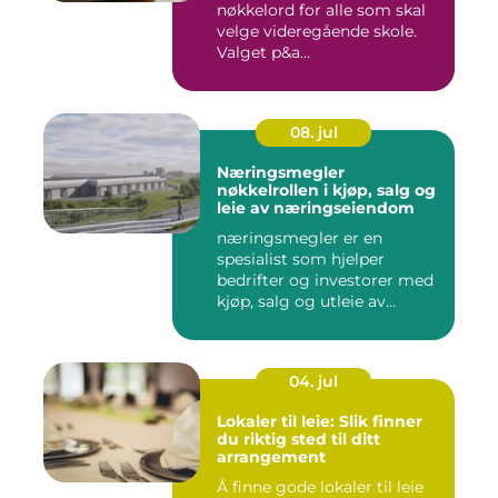
nøkkelord for alle som skal
velge videregående skole.
Valget p&a...
08. jul
Næringsmegler
nøkkelrollen i kjøp, salg og
leie av næringseiendom
næringsmegler er en
spesialist som hjelper
bedrifter og investorer med
kjøp, salg og utleie av
nærin...
04. jul
Lokaler til leie: Slik finner
du riktig sted til ditt
arrangement
Å finne gode lokaler til leie