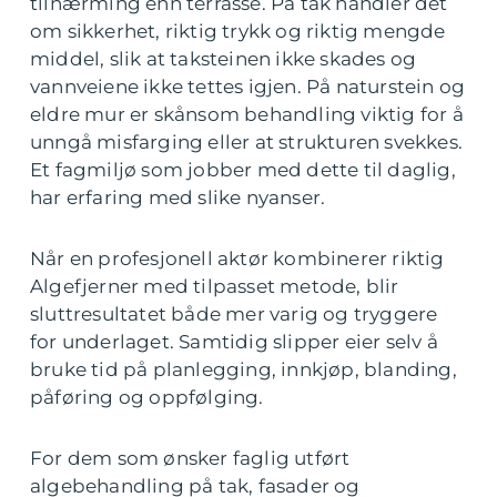
tilnærming enn terrasse. På tak handler det
om sikkerhet, riktig trykk og riktig mengde
middel, slik at taksteinen ikke skades og
vannveiene ikke tettes igjen. På naturstein og
eldre mur er skånsom behandling viktig for å
unngå misfarging eller at strukturen svekkes.
Et fagmiljø som jobber med dette til daglig,
har erfaring med slike nyanser.
Når en profesjonell aktør kombinerer riktig
Algefjerner med tilpasset metode, blir
sluttresultatet både mer varig og tryggere
for underlaget. Samtidig slipper eier selv å
bruke tid på planlegging, innkjøp, blanding,
påføring og oppfølging.
For dem som ønsker faglig utført
algebehandling på tak, fasader og