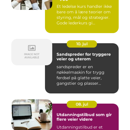
Et ledelse kurs handler ikke
bare om å lære teorier om
styring, mål og strategier.
Gode lederkurs gi...
10. jul
Sandspreder for tryggere
veier og uterom
sandspreder er en
nøkkelmaskin for trygg
ferdsel på glatte veier,
gangstier og plasser
gjennom hele ...
08. jul
Utdanningstilbud som gir
flere veier videre
Utdanningstilbud er et