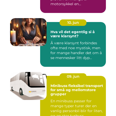
motorsykkel en
frihetsfølelse, ...
10. jun
Hva vil det egentlig si å
være klarsynt?
Å være klarsynt forbindes
ofte med noe mystisk, men
for mange handler det om å
se mennesker litt dyp...
09. jun
Minibuss fleksibel transport
for små og mellomstore
grupper
En minibuss passer for
mange typer turer der en
vanlig personbil blir for liten,
og en stor turbuss ...