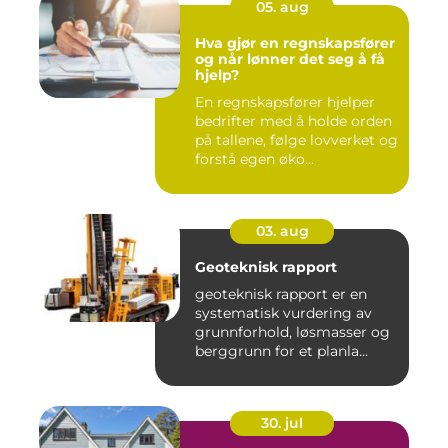
05. aug
Hva gjør en regnskapsfører
og når lønner det seg å få
hjelp?
En regnskapsfører hjelper
bedrifter med å holde orden
på tallene, følge lovverket og
forstå egen øko...
03. aug
Geoteknisk rapport
geoteknisk rapport er en
systematisk vurdering av
grunnforhold, løsmasser og
berggrunn for et planla...
30. jul