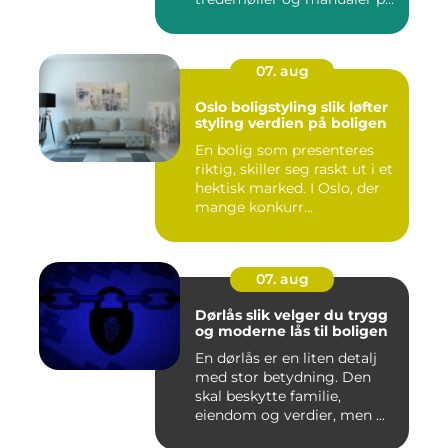
r...
07. aug
Oslo boligstyling slik løfter
styling verdien på boligen
En bolig som presenteres
riktig, skiller seg raskt ut i et
hektisk marked. I Oslo, der
mange konkurr...
07. aug
Dørlås slik velger du trygg
og moderne lås til boligen
En dørlås er en liten detalj
med stor betydning. Den
skal beskytte familie,
eiendom og verdier, men ...