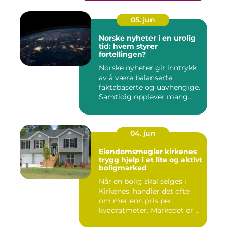
05. jun
Norske nyheter i en urolig
tid: hvem styrer
fortellingen?
Norske nyheter gir inntrykk
av å være balanserte,
faktabaserte og uavhengige.
Samtidig opplever mang...
04. jun
Eiendomsmegler kirkenes
trygg hjelp i et lite og aktivt
boligmarked
Når en bolig skal selges i
Kirkenes, handler det ofte
om mer enn pris per
kvadratmeter. Markedet er ...