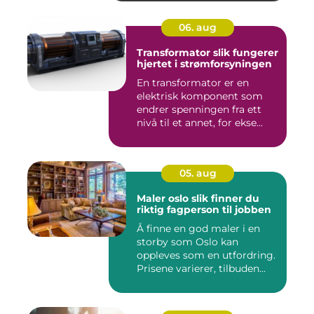
06. aug
Transformator slik fungerer
hjertet i strømforsyningen
En transformator er en
elektrisk komponent som
endrer spenningen fra ett
nivå til et annet, for ekse...
05. aug
Maler oslo slik finner du
riktig fagperson til jobben
Å finne en god maler i en
storby som Oslo kan
oppleves som en utfordring.
Prisene varierer, tilbuden...