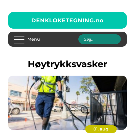
DENKLOKETEGNING.
no
Menu
høytrykksvasker
01. aug