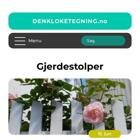
DENKLOKETEGNING.
no
Menu
Gjerdestolper
15. jun