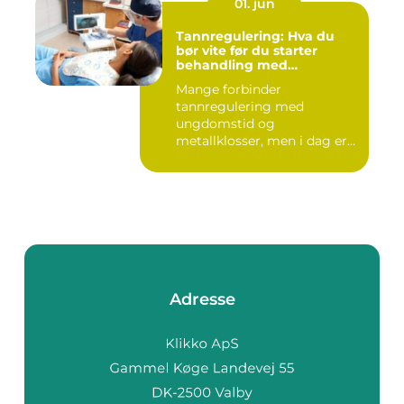
01. jun
Tannregulering: Hva du
bør vite før du starter
behandling med
reguleringstannlege
Mange forbinder
tannregulering med
ungdomstid og
metallklosser, men i dag er
bildet mye bredere. Fle...
Adresse