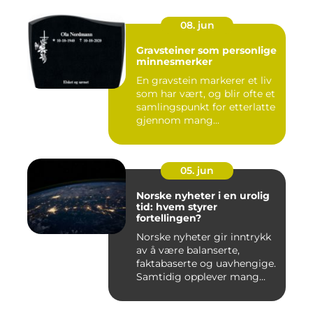
08. jun
Gravsteiner som personlige
minnesmerker
En gravstein markerer et liv
som har vært, og blir ofte et
samlingspunkt for etterlatte
gjennom mang...
05. jun
Norske nyheter i en urolig
tid: hvem styrer
fortellingen?
Norske nyheter gir inntrykk
av å være balanserte,
faktabaserte og uavhengige.
Samtidig opplever mang...