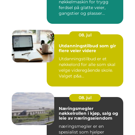
nøkkelmaskin for trygg
ferdsel på glatte veier,
gangstier og plasser
gjennom hele ...
08. jul
Utdanningstilbud som gir
flere veier videre
Utdanningstilbud er et
nøkkelord for alle som skal
velge videregående skole.
Valget p&a...
08. jul
Næringsmegler
nøkkelrollen i kjøp, salg og
leie av næringseiendom
næringsmegler er en
spesialist som hjelper