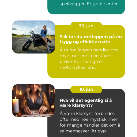
speilvegger. Et godt senter
skal gj&...
30. jun
Slik tar du mc lappen på en
trygg og effektiv måte
Å ta mc lappen handler om
mye mer enn å bestå en
prøve. For mange er
motorsykkel en
frihetsfølelse, ...
10. jun
Hva vil det egentlig si å
være klarsynt?
Å være klarsynt forbindes
ofte med noe mystisk, men
for mange handler det om å
se mennesker litt dyp...