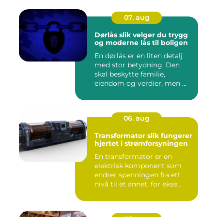
07. aug
Dørlås slik velger du trygg
og moderne lås til boligen
En dørlås er en liten detalj
med stor betydning. Den
skal beskytte familie,
eiendom og verdier, men ...
06. aug
Transformator slik fungerer
hjertet i strømforsyningen
En transformator er en
elektrisk komponent som
endrer spenningen fra ett
nivå til et annet, for ekse...