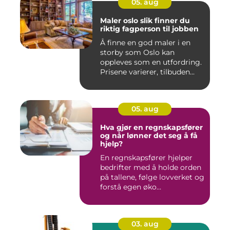
05. aug
Maler oslo slik finner du
riktig fagperson til jobben
Å finne en god maler i en
storby som Oslo kan
oppleves som en utfordring.
Prisene varierer, tilbuden...
05. aug
Hva gjør en regnskapsfører
og når lønner det seg å få
hjelp?
En regnskapsfører hjelper
bedrifter med å holde orden
på tallene, følge lovverket og
forstå egen øko...
03. aug