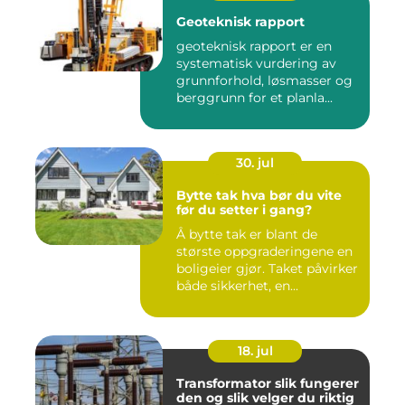
Geoteknisk rapport
geoteknisk rapport er en
systematisk vurdering av
grunnforhold, løsmasser og
berggrunn for et planla...
30. jul
Bytte tak hva bør du vite
før du setter i gang?
Å bytte tak er blant de
største oppgraderingene en
boligeier gjør. Taket påvirker
både sikkerhet, en...
18. jul
Transformator slik fungerer
den og slik velger du riktig