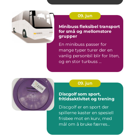
09. jun
Minibuss fleksibel transport
for små og mellomstore
grupper
En minibuss passer for
mange typer turer der en
vanlig personbil blir for liten,
og en stor turbuss ...
09. jun
Discgolf som sport,
fritidsaktivitet og trening
Discgolf er en sport der
spillerne kaster en spesiell
frisbee mot en kurv, med
mål om å bruke færres...