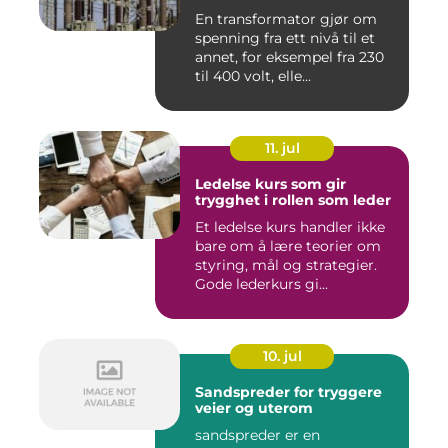
En transformator gjør om
spenning fra ett nivå til et
annet, for eksempel fra 230
til 400 volt, elle...
11. jul
Ledelse kurs som gir
trygghet i rollen som leder
Et ledelse kurs handler ikke
bare om å lære teorier om
styring, mål og strategier.
Gode lederkurs gi...
10. jul
Sandspreder for tryggere
veier og uterom
sandspreder er en