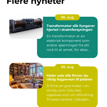
Flere nyheter
06. aug
Transformator slik fungerer
hjertet i strømforsyningen
En transformator er en
elektrisk komponent som
endrer spenningen fra ett
nivå til et annet, for ekse...
05. aug
Maler oslo slik finner du
riktig fagperson til jobben
Å finne en god maler i en
storby som Oslo kan
oppleves som en utfordring.
Prisene varierer, tilbuden...