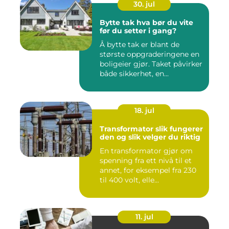
30. jul
Bytte tak hva bør du vite
før du setter i gang?
Å bytte tak er blant de
største oppgraderingene en
boligeier gjør. Taket påvirker
både sikkerhet, en...
18. jul
Transformator slik fungerer
den og slik velger du riktig
En transformator gjør om
spenning fra ett nivå til et
annet, for eksempel fra 230
til 400 volt, elle...
11. jul