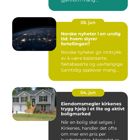
gjennom mang...
05. jun
Norske nyheter i en urolig
tid: hvem styrer
fortellingen?
Norske nyheter gir inntrykk
av å være balanserte,
faktabaserte og uavhengige.
Samtidig opplever mang...
04. jun
Eiendomsmegler kirkenes
trygg hjelp i et lite og aktivt
boligmarked
Når en bolig skal selges i
Kirkenes, handler det ofte
om mer enn pris per