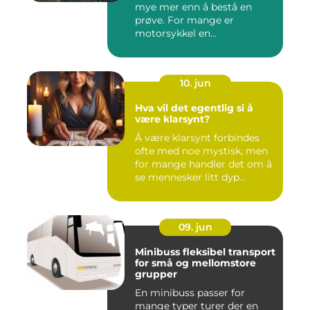
mye mer enn å bestå en
prøve. For mange er
motorsykkel en
frihetsfølelse, ...
10. jun
Hva vil det egentlig si å
være klarsynt?
Å være klarsynt forbindes
ofte med noe mystisk, men
for mange handler det om å
se mennesker litt dyp...
09. jun
Minibuss fleksibel transport
for små og mellomstore
grupper
En minibuss passer for
mange typer turer der en