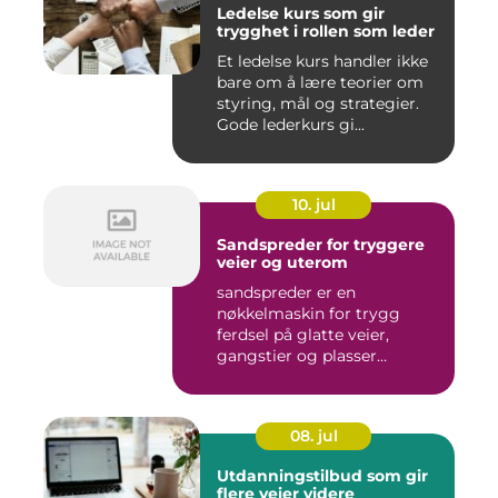
Ledelse kurs som gir
trygghet i rollen som leder
Et ledelse kurs handler ikke
bare om å lære teorier om
styring, mål og strategier.
Gode lederkurs gi...
10. jul
Sandspreder for tryggere
veier og uterom
sandspreder er en
nøkkelmaskin for trygg
ferdsel på glatte veier,
gangstier og plasser
gjennom hele ...
08. jul
Utdanningstilbud som gir
flere veier videre