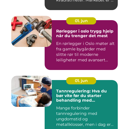
kvadratmeter. Markedet er ...
01. jun
Rørlegger i oslo trygg hjelp
når du trenger det mest
En rørlegger i Oslo møter alt
fra gamle bygårder med
slitte rør til moderne
leiligheter med avansert...
01. jun
Tannregulering: Hva du
bør vite før du starter
behandling med
reguleringstannlege
Mange forbinder
tannregulering med
ungdomstid og
metallklosser, men i dag er