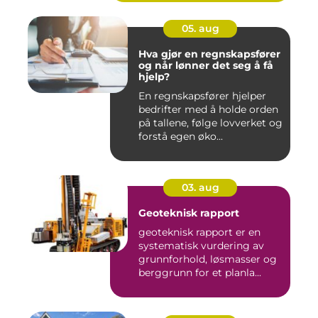
05. aug
Hva gjør en regnskapsfører
og når lønner det seg å få
hjelp?
En regnskapsfører hjelper
bedrifter med å holde orden
på tallene, følge lovverket og
forstå egen øko...
03. aug
Geoteknisk rapport
geoteknisk rapport er en
systematisk vurdering av
grunnforhold, løsmasser og
berggrunn for et planla...