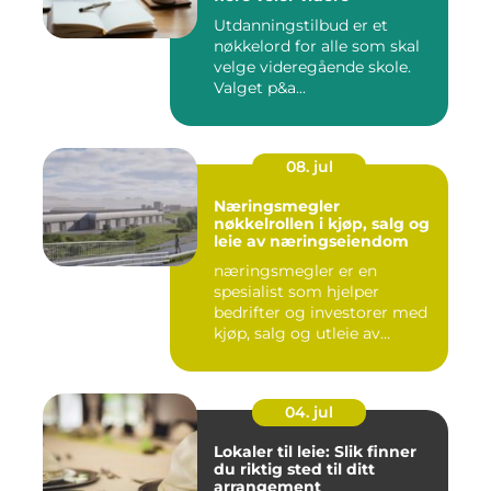
Utdanningstilbud er et
nøkkelord for alle som skal
velge videregående skole.
Valget p&a...
08. jul
Næringsmegler
nøkkelrollen i kjøp, salg og
leie av næringseiendom
næringsmegler er en
spesialist som hjelper
bedrifter og investorer med
kjøp, salg og utleie av
nærin...
04. jul
Lokaler til leie: Slik finner
du riktig sted til ditt
arrangement