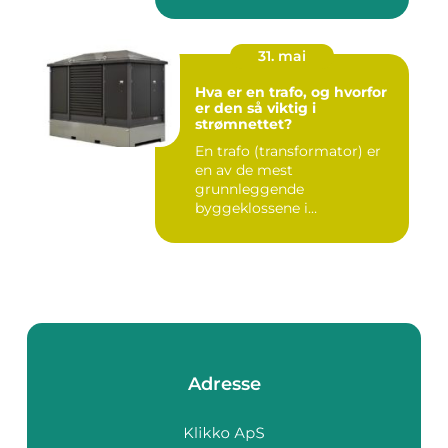
bildet mye bredere. Fle...
31. mai
Hva er en trafo, og hvorfor
er den så viktig i
strømnettet?
En trafo (transformator) er
en av de mest
grunnleggende
byggeklossene i
strømnettet. Uten
transforma...
Adresse