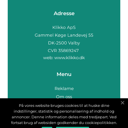
Adresse
web:
www.klikko.dk
Menu
Reklame
Om oss
Cookies
På vores website bruges cookies til at huske dine
indstillinger, statistik og personalisering af indhold og
Kontakt Oss
annoncer. Denne information deles med tredjepart. Ved
Sitemap
fortsat brug af websiden godkender du cookiepolitikken.