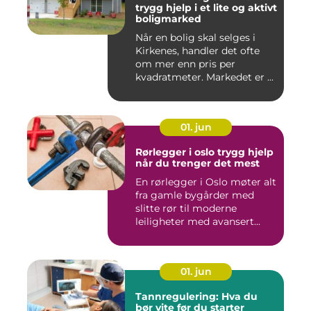
trygg hjelp i et lite og aktivt
boligmarked
Når en bolig skal selges i
Kirkenes, handler det ofte
om mer enn pris per
kvadratmeter. Markedet er ...
01. jun
Rørlegger i oslo trygg hjelp
når du trenger det mest
En rørlegger i Oslo møter alt
fra gamle bygårder med
slitte rør til moderne
leiligheter med avansert...
01. jun
Tannregulering: Hva du
bør vite før du starter