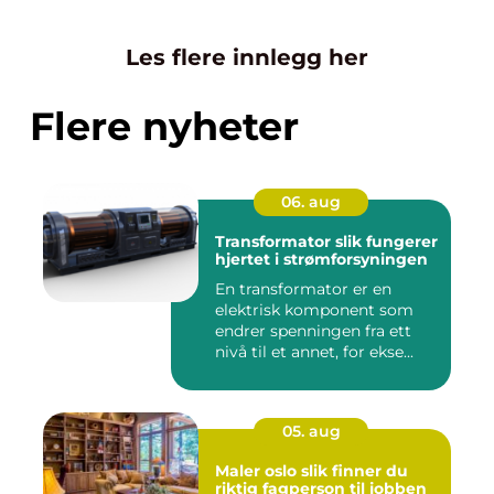
Les flere innlegg her
Flere nyheter
06. aug
Transformator slik fungerer
hjertet i strømforsyningen
En transformator er en
elektrisk komponent som
endrer spenningen fra ett
nivå til et annet, for ekse...
05. aug
Maler oslo slik finner du
riktig fagperson til jobben