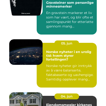
Gravsteiner som personlige
minnesmerker
En gravstein markerer et liv
som har vært, og blir ofte et
samlingspunkt for etterlatte
gjennom mang...
05. jun
Norske nyheter i en urolig
tid: hvem styrer
fortellingen?
Norske nyheter gir inntrykk
av å være balanserte,
faktabaserte og uavhengige.
Samtidig opplever mang...
04. jun
Eiendomsmegler kirkenes