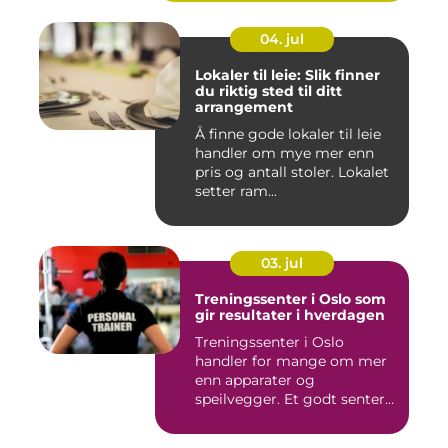
04. jul
Lokaler til leie: Slik finner
du riktig sted til ditt
arrangement
Å finne gode lokaler til leie
handler om mye mer enn
pris og antall stoler. Lokalet
setter ram...
03. jul
Treningssenter i Oslo som
gir resultater i hverdagen
Treningssenter i Oslo
handler for mange om mer
enn apparater og
speilvegger. Et godt senter
skal gj&...