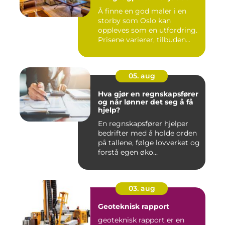
Å finne en god maler i en
storby som Oslo kan
oppleves som en utfordring.
Prisene varierer, tilbuden...
05. aug
Hva gjør en regnskapsfører
og når lønner det seg å få
hjelp?
En regnskapsfører hjelper
bedrifter med å holde orden
på tallene, følge lovverket og
forstå egen øko...
03. aug
Geoteknisk rapport
geoteknisk rapport er en