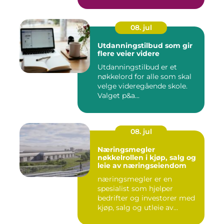
gjennom hele ...
08. jul
Utdanningstilbud som gir
flere veier videre
Utdanningstilbud er et
nøkkelord for alle som skal
velge videregående skole.
Valget p&a...
08. jul
Næringsmegler
nøkkelrollen i kjøp, salg og
leie av næringseiendom
næringsmegler er en
spesialist som hjelper
bedrifter og investorer med
kjøp, salg og utleie av
nærin...