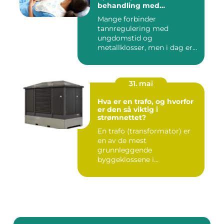
behandling med
reguleringstannlege
Mange forbinder
tannregulering med
ungdomstid og
metallklosser, men i dag er
bildet mye bredere. Fle...
31. mai
Hva er en trafo, og hvorfor
er den så viktig i
strømnettet?
En trafo (transformator) er
en av de mest
grunnleggende
byggeklossene i
strømnettet. Uten
transforma...