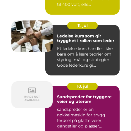
til 400 volt, elle...
11. jul
Ledelse kurs som gir
trygghet i rollen som leder
Et ledelse kurs handler ikke
bare om å lære teorier om
styring, mål og strategier.
Gode lederkurs gi...
10. jul
Sandspreder for tryggere
veier og uterom
sandspreder er en
nøkkelmaskin for trygg
ferdsel på glatte veier,
gangstier og plasser