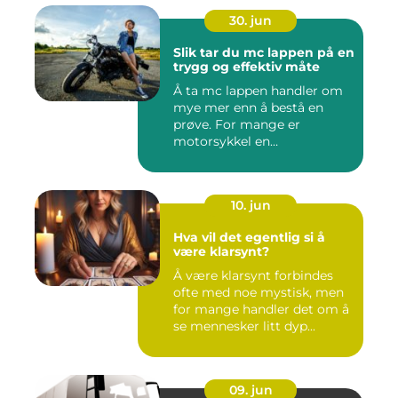
30. jun
Slik tar du mc lappen på en
trygg og effektiv måte
Å ta mc lappen handler om
mye mer enn å bestå en
prøve. For mange er
motorsykkel en
frihetsfølelse, ...
10. jun
Hva vil det egentlig si å
være klarsynt?
Å være klarsynt forbindes
ofte med noe mystisk, men
for mange handler det om å
se mennesker litt dyp...
09. jun