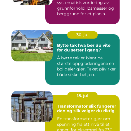
systematisk vurdering av
grunnforhold, løsmasser og
berggrunn for et planla...
30. jul
Bytte tak hva bør du vite
før du setter i gang?
Å bytte tak er blant de
største oppgraderingene en
boligeier gjør. Taket påvirker
både sikkerhet, en...
18. jul
Transformator slik fungerer
den og slik velger du riktig
En transformator gjør om
spenning fra ett nivå til et
annet, for eksempel fra 230