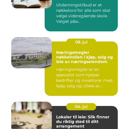
Utdanningstilbud er et
nøkkelord for alle som skal
velge videregående skole.
Valget p&a...
08. jul
Næringsmegler
nøkkelrollen i kjøp, salg og
leie av næringseiendom
næringsmegler er en
spesialist som hjelper
bedrifter og investorer med
kjøp, salg og utleie av
nærin...
04. jul
Lokaler til leie: Slik finner
du riktig sted til ditt
arrangement