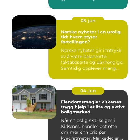
05. jun
Norske nyheter i en urolig
tid: hvem styrer
fortellingen?
Norske nyheter gir inntrykk
av å være balanserte,
faktabaserte og uavhengige.
Samtidig opplever mang...
04. jun
Eiendomsmegler kirkenes
trygg hjelp i et lite og aktivt
boligmarked
Når en bolig skal selges i
Kirkenes, handler det ofte
om mer enn pris per
kvadratmeter. Markedet er ...