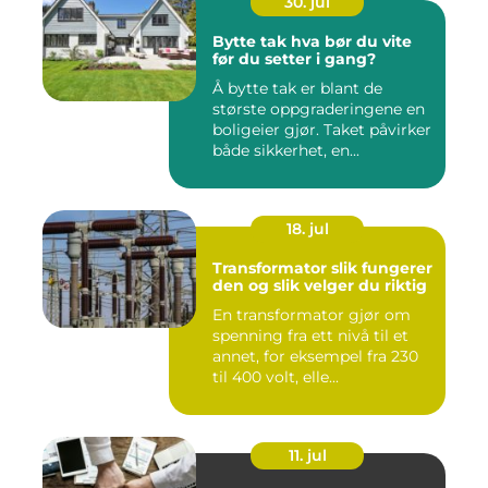
30. jul
Bytte tak hva bør du vite
før du setter i gang?
Å bytte tak er blant de
største oppgraderingene en
boligeier gjør. Taket påvirker
både sikkerhet, en...
18. jul
Transformator slik fungerer
den og slik velger du riktig
En transformator gjør om
spenning fra ett nivå til et
annet, for eksempel fra 230
til 400 volt, elle...
11. jul