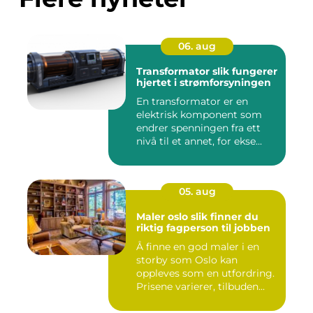
06. aug
Transformator slik fungerer
hjertet i strømforsyningen
En transformator er en
elektrisk komponent som
endrer spenningen fra ett
nivå til et annet, for ekse...
05. aug
Maler oslo slik finner du
riktig fagperson til jobben
Å finne en god maler i en
storby som Oslo kan
oppleves som en utfordring.
Prisene varierer, tilbuden...