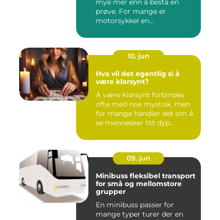
mye mer enn å bestå en
prøve. For mange er
motorsykkel en
frihetsfølelse, ...
10. jun
Hva vil det egentlig si å
være klarsynt?
Å være klarsynt forbindes
ofte med noe mystisk, men
for mange handler det om å
se mennesker litt dyp...
09. jun
Minibuss fleksibel transport
for små og mellomstore
grupper
En minibuss passer for
mange typer turer der en