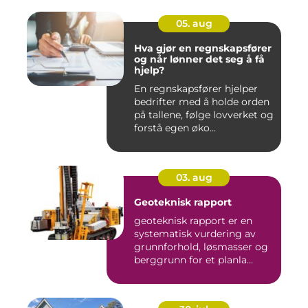
05. aug
Hva gjør en regnskapsfører
og når lønner det seg å få
hjelp?
En regnskapsfører hjelper
bedrifter med å holde orden
på tallene, følge lovverket og
forstå egen øko...
03. aug
Geoteknisk rapport
geoteknisk rapport er en
systematisk vurdering av
grunnforhold, løsmasser og
berggrunn for et planla...