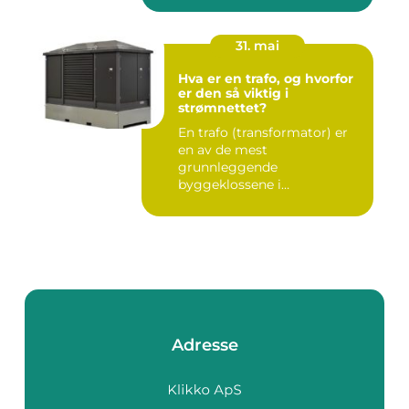
31. mai
Hva er en trafo, og hvorfor
er den så viktig i
strømnettet?
En trafo (transformator) er
en av de mest
grunnleggende
byggeklossene i
strømnettet. Uten
transforma...
Adresse