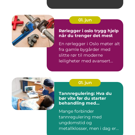
01. jun
Rørlegger i oslo trygg hjelp
når du trenger det mest
En rørlegger i Oslo møter alt
fra gamle bygårder med
slitte rør til moderne
leiligheter med avansert...
01. jun
Tannregulering: Hva du
bør vite før du starter
behandling med
reguleringstannlege
Mange forbinder
tannregulering med
ungdomstid og
metallklosser, men i dag er
bildet mye bredere. Fle...