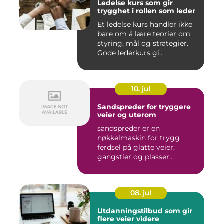
Ledelse kurs som gir
trygghet i rollen som leder
Et ledelse kurs handler ikke
bare om å lære teorier om
styring, mål og strategier.
Gode lederkurs gi...
10. jul
Sandspreder for tryggere
veier og uterom
sandspreder er en
nøkkelmaskin for trygg
ferdsel på glatte veier,
gangstier og plasser
gjennom hele ...
08. jul
Utdanningstilbud som gir
flere veier videre