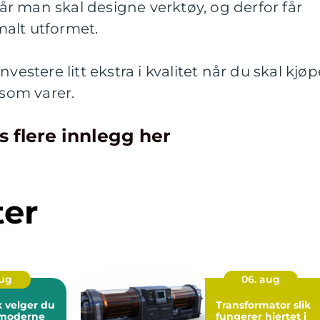
r man skal designe verktøy, og derfor får
malt utformet.
vestere litt ekstra i kvalitet når du skal kjøp
 som varer.
s flere innlegg her
ter
aug
06. aug
Transformator slik
 moderne
fungerer hjertet i