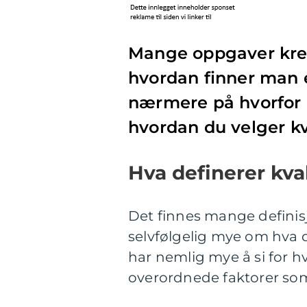
Mange oppgaver krev
hvordan finner man eg
nærmere på hvorfor 
hvordan du velger kv
Hva definerer kva
Det finnes mange definisj
selvfølgelig mye om hva d
har nemlig mye å si for h
overordnede faktorer som