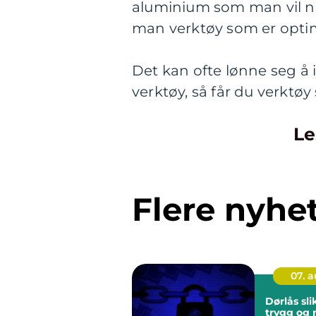
aluminium som man vil nå
man verktøy som er opti
Det kan ofte lønne seg å in
verktøy, så får du verktøy
Le
Flere nyhe
07. 
Dørlås slik velger du
trygg og