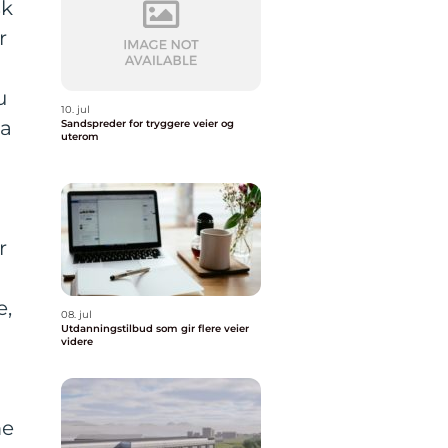
sk
r
u
10. jul
Da
Sandspreder for tryggere veier og
uterom
r
e,
08. jul
Utdanningstilbud som gir flere veier
videre
g
me