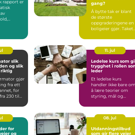
 rapport er
gang?
atisk
Å bytte tak er blant
 av
de største
old,
oppgraderingene en
 og
boligeier gjør. Taket
 for et
påvirker både
sikkerhet, en...
ul
11. jul
or slik
Ledelse kurs som gi
den og slik
trygghet i rollen s
riktig
leder
ormator gjør
Et ledelse kurs
ng fra ett
handler ikke bare o
 annet, for
å lære teorier om
ra 230 til
styring, mål og
le...
strategier. Gode
lederkurs gi...
ul
08. jul
er for
Utdanningstilbud
veier og
som gir flere veier