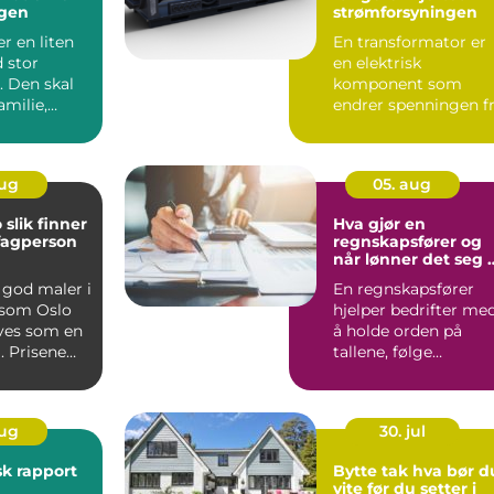
igen
strømforsyningen
er en liten
En transformator er
 stor
en elektrisk
. Den skal
komponent som
amilie,
endrer spenningen f
g verdier,
ett nivå til et annet,
for ekse...
aug
05. aug
er
Hva gjør en
 fagperson
regnskapsfører og
når lønner det seg 
få hjelp?
 god maler i
En regnskapsfører
 som Oslo
hjelper bedrifter me
ves som en
å holde orden på
. Prisene
tallene, følge
ilbuden...
lovverket og forstå
egen øko...
aug
30. jul
k rapport
Bytte tak hva bør du
vite før du setter i