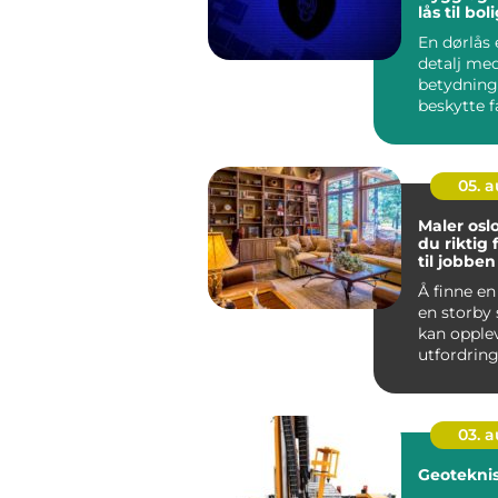
lås til bol
En dørlås 
detalj med
betydning
beskytte f
eiendom o
men ...
05. 
Maler oslo slik finn
du riktig
til jobben
Å finne en
en storby
kan opple
utfordring
varierer, t
03. 
Geoteknis