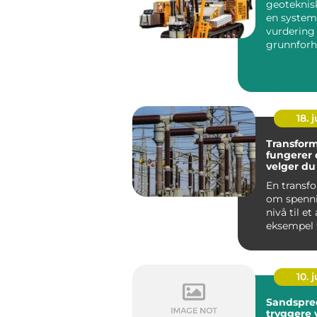
geoteknisk
en system
vurdering
grunnforh
løsmasser
berggrunn
planla...
18. j
Transformat
fungerer 
velger du 
En transf
om spenni
nivå til et
eksempel f
400 volt, el
10. j
Sandspred
tryggere 