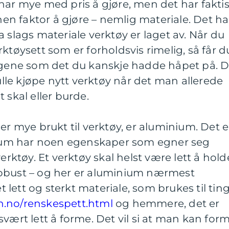
har mye med pris å gjøre, men det har fakti
n faktor å gjøre – nemlig materiale. Det ha
 slags materiale verktøy er laget av. Når du
ktøysett som er forholdsvis rimelig, så får d
engene som det du kanskje hadde håpet på. 
kulle kjøpe nytt verktøy når det man allerede
 skal eller burde.
er mye brukt til verktøy, er aluminium. Det e
inium har noen egenskaper som egner seg
erktøy. Et verktøy skal helst være lett å hold
robust – og her er aluminium nærmest
et lett og sterkt materiale, som brukes til tin
n.no/renskespett.html
og hemmere, det er
svært lett å forme. Det vil si at man kan for