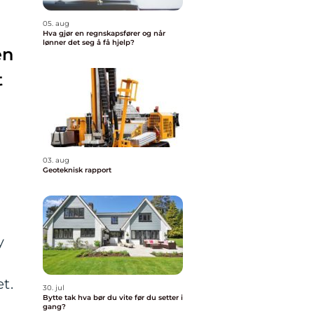
05. aug
Hva gjør en regnskapsfører og når
lønner det seg å få hjelp?
en
t
03. aug
Geoteknisk rapport
y
t.
30. jul
Bytte tak hva bør du vite før du setter i
gang?