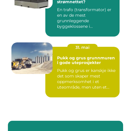
strømnettet?
En trafo (transformator) er
en av de mest
grunnleggende
byggeklossene i
strømnettet. Uten
transforma...
31. mai
Pukk og grus grunnmuren
i gode uteprosjekter
Pukk og grus er kanskje ikke
det som skaper mest
oppmerksomhet i et
uteområde, men uten et
godt grun...