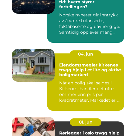
tid: hvem styrer
fortellingen?
Norske nyheter gir inntrykk
av å være balanserte,
faktabaserte og uavhengige.
Samtidig opplever mang...
04. jun
Eiendomsmegler kirkenes
trygg hjelp i et lite og aktivt
boligmarked
Når en bolig skal selges i
Kirkenes, handler det ofte
om mer enn pris per
kvadratmeter. Markedet er ...
01. jun
Rørlegger i oslo trygg hjelp