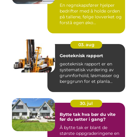
En regnskapsfører hjelper
bedrifter med å holde orden
på tallene, følge lovverket og
forstå egen øko...
03. aug
Geoteknisk rapport
geoteknisk rapport er en
systematisk vurdering av
grunnforhold, løsmasser og
berggrunn for et planla...
30. jul
Bytte tak hva bør du vite
før du setter i gang?
Å bytte tak er blant de
største oppgraderingene en