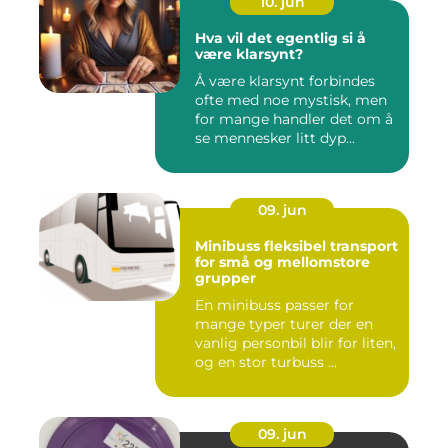
10. jun
Hva vil det egentlig si å
være klarsynt?
Å være klarsynt forbindes
ofte med noe mystisk, men
for mange handler det om å
se mennesker litt dyp...
09. jun
Minibuss fleksibel transport
for små og mellomstore
grupper
En minibuss passer for
mange typer turer der en
vanlig personbil blir for liten,
og en stor turbuss ...
09. jun