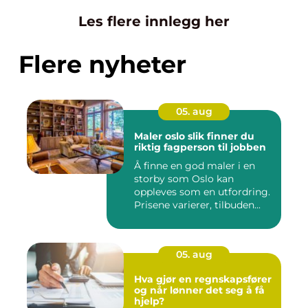
Les flere innlegg her
Flere nyheter
05. aug
Maler oslo slik finner du
riktig fagperson til jobben
Å finne en god maler i en
storby som Oslo kan
oppleves som en utfordring.
Prisene varierer, tilbuden...
05. aug
Hva gjør en regnskapsfører
og når lønner det seg å få
hjelp?