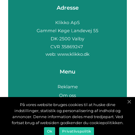
Adresse
web:
www.klikko.dk
Menu
Reklame
Om oss
Cookies
På vores website bruges cookies til at huske dine
indstillinger, statistik og personalisering af indhold og
Kontakt Oss
annoncer. Denne information deles med tredjepart. Ved
Sitemap
fortsat brug af websiden godkender du cookiepolitikken.
Ok
Privatlivspolitik