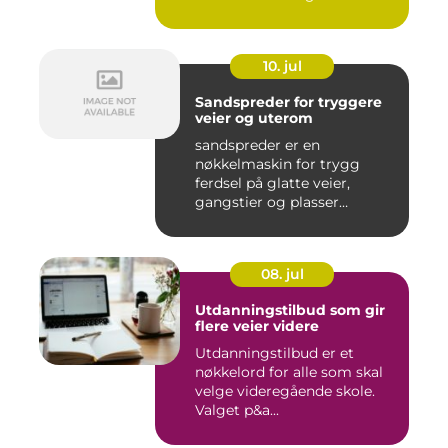
10. jul
Sandspreder for tryggere
veier og uterom
sandspreder er en
nøkkelmaskin for trygg
ferdsel på glatte veier,
gangstier og plasser
gjennom hele ...
08. jul
Utdanningstilbud som gir
flere veier videre
Utdanningstilbud er et
nøkkelord for alle som skal
velge videregående skole.
Valget p&a...