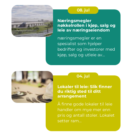
08. jul
Næringsmegler
nøkkelrollen i kjøp, salg og
leie av næringseiendom
næringsmegler er en
spesialist som hjelper
bedrifter og investorer med
kjøp, salg og utleie av
nærin...
04. jul
Lokaler til leie: Slik finner
du riktig sted til ditt
arrangement
Å finne gode lokaler til leie
handler om mye mer enn
pris og antall stoler. Lokalet
setter ram...