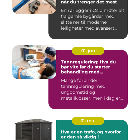
når du trenger det mest
En rørlegger i Oslo møter alt
fra gamle bygårder med
slitte rør til moderne
leiligheter med avansert...
01. jun
Tannregulering: Hva du
bør vite før du starter
behandling med
reguleringstannlege
Mange forbinder
tannregulering med
ungdomstid og
metallklosser, men i dag er
bildet mye bredere. Fle...
31. mai
Hva er en trafo, og hvorfor
er den så viktig i