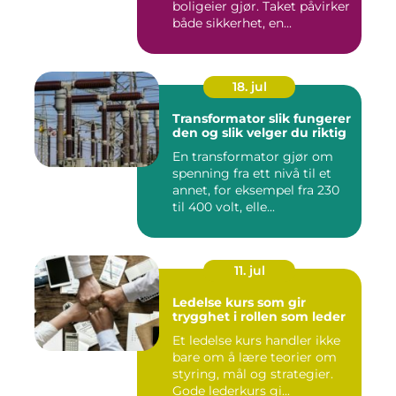
boligeier gjør. Taket påvirker
både sikkerhet, en...
18. jul
Transformator slik fungerer
den og slik velger du riktig
En transformator gjør om
spenning fra ett nivå til et
annet, for eksempel fra 230
til 400 volt, elle...
11. jul
Ledelse kurs som gir
trygghet i rollen som leder
Et ledelse kurs handler ikke
bare om å lære teorier om
styring, mål og strategier.
Gode lederkurs gi...