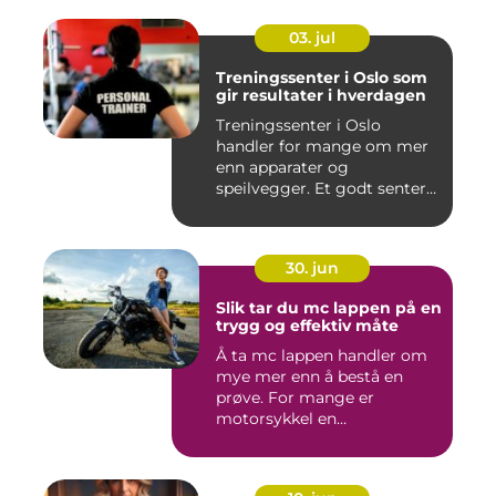
03. jul
Treningssenter i Oslo som
gir resultater i hverdagen
Treningssenter i Oslo
handler for mange om mer
enn apparater og
speilvegger. Et godt senter
skal gj&...
30. jun
Slik tar du mc lappen på en
trygg og effektiv måte
Å ta mc lappen handler om
mye mer enn å bestå en
prøve. For mange er
motorsykkel en
frihetsfølelse, ...