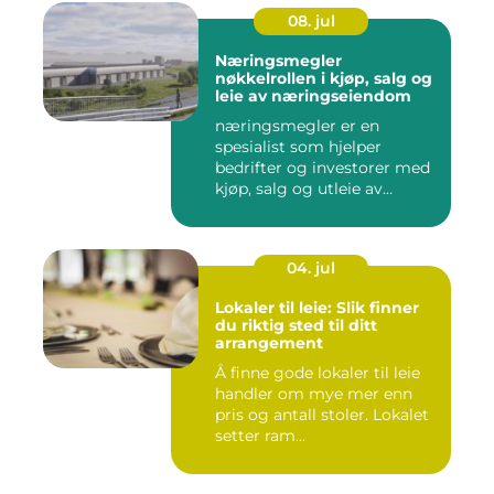
08. jul
Næringsmegler
nøkkelrollen i kjøp, salg og
leie av næringseiendom
næringsmegler er en
spesialist som hjelper
bedrifter og investorer med
kjøp, salg og utleie av
nærin...
04. jul
Lokaler til leie: Slik finner
du riktig sted til ditt
arrangement
Å finne gode lokaler til leie
handler om mye mer enn
pris og antall stoler. Lokalet
setter ram...