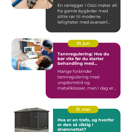
En rørlegger i Oslo møter alt
fra gamle bygårder med
slitte rør til moderne
leiligheter med avansert...
01. jun
Tannregulering: Hva du
bør vite før du starter
behandling med
reguleringstannlege
Mange forbinder
tannregulering med
ungdomstid og
metallklosser, men i dag er
bildet mye bredere. Fle...
31. mai
Hva er en trafo, og hvorfor
er den så viktig i
strømnettet?