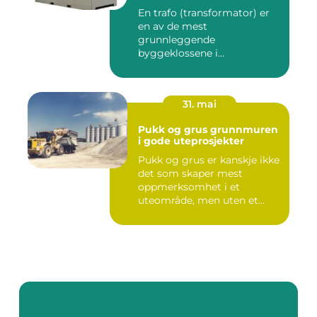
En trafo (transformator) er
en av de mest
grunnleggende
byggeklossene i
strømnettet. Uten
transforma...
31. mai
Pukk og grus grunnmuren
i gode uteprosjekter
Pukk og grus er kanskje ikke
det som skaper mest
oppmerksomhet i et
uteområde, men uten et
godt grun...