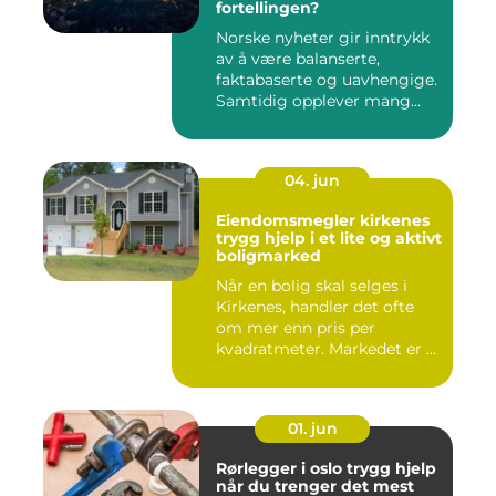
fortellingen?
Norske nyheter gir inntrykk
av å være balanserte,
faktabaserte og uavhengige.
Samtidig opplever mang...
04. jun
Eiendomsmegler kirkenes
trygg hjelp i et lite og aktivt
boligmarked
Når en bolig skal selges i
Kirkenes, handler det ofte
om mer enn pris per
kvadratmeter. Markedet er ...
01. jun
Rørlegger i oslo trygg hjelp
når du trenger det mest