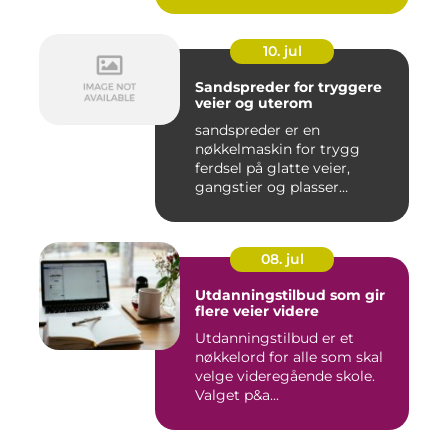
10. jul
Sandspreder for tryggere
veier og uterom
sandspreder er en
nøkkelmaskin for trygg
ferdsel på glatte veier,
gangstier og plasser
gjennom hele ...
08. jul
Utdanningstilbud som gir
flere veier videre
Utdanningstilbud er et
nøkkelord for alle som skal
velge videregående skole.
Valget p&a...