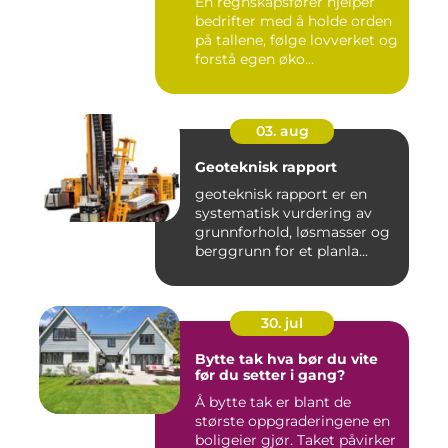
En regnskapsfører hjelper
bedrifter med å holde orden
på tallene, følge lovverket og
forstå egen øko...
03. aug
Geoteknisk rapport
geoteknisk rapport er en
systematisk vurdering av
grunnforhold, løsmasser og
berggrunn for et planla...
30. jul
Bytte tak hva bør du vite
før du setter i gang?
Å bytte tak er blant de
største oppgraderingene en
boligeier gjør. Taket påvirker