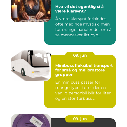
Hva vil det egentlig si å
være klarsynt?
Å være klarsynt forbindes
ofte med noe mystisk, men
for mange handler det om å
se mennesker litt dyp...
09. jun
Minibuss fleksibel transport
for små og mellomstore
grupper
En minibuss passer for
mange typer turer der en
vanlig personbil blir for liten,
og en stor turbuss ...
09. jun