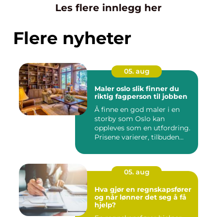
Les flere innlegg her
Flere nyheter
05. aug
Maler oslo slik finner du
riktig fagperson til jobben
Å finne en god maler i en
storby som Oslo kan
oppleves som en utfordring.
Prisene varierer, tilbuden...
05. aug
Hva gjør en regnskapsfører
og når lønner det seg å få
hjelp?