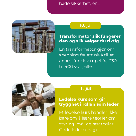
både sikkerhet, en...
18. jul
Transformator slik fungerer
den og slik velger du riktig
En transformator gjør om
spenning fra ett nivå til et
annet, for eksempel fra 230
til 400 volt, elle...
11. jul
Ledelse kurs som gir
trygghet i rollen som leder
Et ledelse kurs handler ikke
bare om å lære teorier om
styring, mål og strategier.
Gode lederkurs gi...